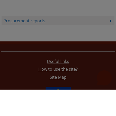
Procurement reports
Useful links
How to use the site?
Site Map
The redesign of the website was funded by the European Union. It is solely responsible for its content
the High Judicial and Prosecutorial Council of BiH also does not necessarily reflect the views of the
European Union.