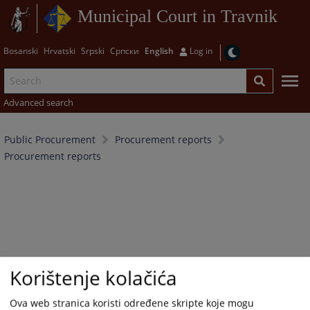
Municipal Court in Travnik
Bosanski
Hrvatski
Srpski
Српски
English
Log in
Advanced search
Public Procurement
Procurement reports
Procurement reports
Korištenje kolačića
Ova web stranica koristi određene skripte koje mogu