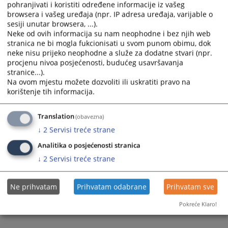
pohranjivati i koristiti određene informacije iz vašeg
browsera i vašeg uređaja (npr. IP adresa uređaja, varijable o
sesiji unutar browsera, ...).
Neke od ovih informacija su nam neophodne i bez njih web
stranica ne bi mogla fukcionisati u svom punom obimu, dok
neke nisu prijeko neophodne a služe za dodatne stvari (npr.
procjenu nivoa posjećenosti, budućeg usavršavanja
stranice...).
Trenutno nema vijesti
Na ovom mjestu možete dozvoliti ili uskratiti pravo na
korištenje tih informacija.
Translation
(obavezna)
↓
2
Servisi treće strane
Analitika o posjećenosti stranica
↓
2
Servisi treće strane
Ne prihvatam
Prihvatam odabrane
Prihvatam sve
Pokreće Klaro!