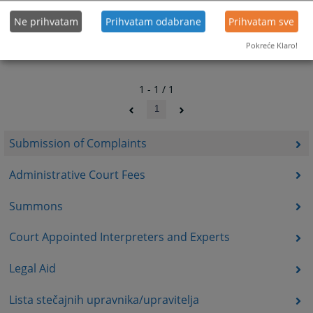
Ne prihvatam
Prihvatam odabrane
Prihvatam sve
Pokreće Klaro!
1 - 1 / 1
1
Submission of Complaints
Administrative Court Fees
Summons
Court Appointed Interpreters and Experts
Legal Aid
Lista stečajnih upravnika/upravitelja