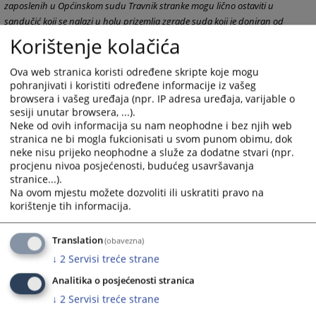
zaposlenih u Općinskom sudu Travnik stranke mogu lično ostaviti u
sandučić koji se nalazi u holu prizemlja zgrade suda koji je doniran od
strane USAID-a JSDP ili na mail adresu suda.
Korištenje kolačića
7857
VIEWS
Ova web stranica koristi određene skripte koje mogu
pohranjivati i koristiti određene informacije iz vašeg
browsera i vašeg uređaja (npr. IP adresa uređaja, varijable o
sesiji unutar browsera, ...).
Neke od ovih informacija su nam neophodne i bez njih web
stranica ne bi mogla fukcionisati u svom punom obimu, dok
neke nisu prijeko neophodne a služe za dodatne stvari (npr.
procjenu nivoa posjećenosti, budućeg usavršavanja
stranice...).
Na ovom mjestu možete dozvoliti ili uskratiti pravo na
korištenje tih informacija.
Translation
(obavezna)
↓
2
Servisi treće strane
Analitika o posjećenosti stranica
↓
2
Servisi treće strane