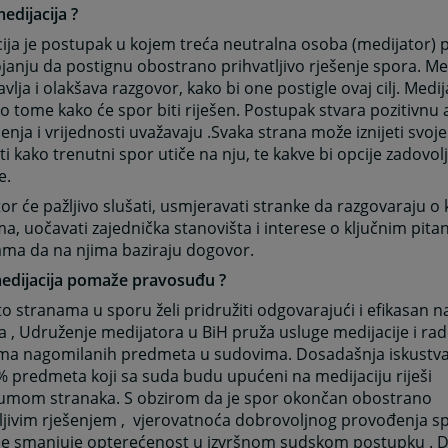
medijacija ?
cija je postupak u kojem treća neutralna osoba (medijator
janju da postignu obostrano prihvatljivo rješenje spora. Me
vlja i olakšava razgovor, kako bi one postigle ovaj cilj. Medi
o tome kako će spor biti riješen. Postupak stvara pozitivnu
jenja i vrijednosti uvažavaju .Svaka strana može iznijeti svoj
ti kako trenutni spor utiče na nju, te kakve bi opcije zadovolj
e.
or će pažljivo slušati, usmjeravati stranke da razgovaraju o 
ma, uočavati zajednička stanovišta i interese o ključnim pita
ama da na njima baziraju dogovor.
edijacija pomaže pravosuđu ?
o stranama u sporu želi pridružiti odgovarajući i efikasan n
 , Udruženje medijatora u BiH pruža usluge medijacije i rad
ma nagomilanih predmeta u sudovima. Dosadašnja iskustva
 predmeta koji sa suda budu upućeni na medijaciju riješi
umom stranaka. S obzirom da je spor okončan obostrano
ljivim rješenjem , vjerovatnoća dobrovoljnog provođenja s
 se smanjuje opterećenost u izvršnom sudskom postupku . 