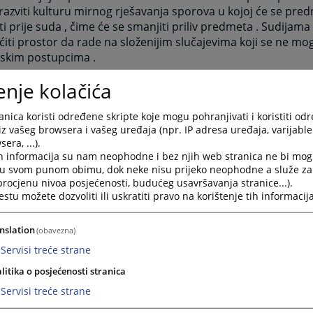
razviti kulturu mirnog rješavanja sporova u kojoj će se pre
ti prije suda , čime će se smanjiti priliv predmeta . Sudijama
ti prostor da rade na složenijim slučajevima koji se ne mogu
skim postupcima .
opisi regulišu medijaciju u BiH ?
enje kolačića
 o parničnom postupku i zakoni o krivičnom postupku ( u dij
nsko pravnom zahtjevu ) u Bosni i Hercegovini , Republici Srp
nica koristi određene skripte koje mogu pohranjivati i koristiti od
i Hercegovine
iz vašeg browsera i vašeg uređaja (npr. IP adresa uređaja, varijable 
era, ...).
i o postupku medijacije ( Službeni glasnik BiH 37/04 )
h informacija su nam neophodne i bez njih web stranica ne bi mog
i u svom punom obimu, dok neke nisu prijeko neophodne a služe z
 o prenošenju poslova medijacije na udruženje medijatora (
 procjenu nivoa posjećenosti, budućeg usavršavanja stranice...).
05 )
tu možete dozvoliti ili uskratiti pravo na korištenje tih informacija
lnici i Etički kodeks Udruženja medijatora u BiH ( Službeni glas
ogodnosti medijacija pruža strankama ?
nslation
(obavezna)
ovišta stranaka medijacija pruža brojne pogodnosti . Ona je
Servisi treće strane
 , jer one same , kao akteri spora , dolaze do rješenja . Ovim 
litika o posjećenosti stranica
ođenje dogovora o rješenju spora jača. Medijacija je brz , e
Servisi treće strane
tiniji način rješavanja sporova . Sporazum potpisan na medij
 isprave . Ako ne dođe do dobrovoljnog izvršenja sporazuma