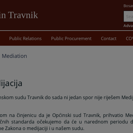
Bosa
in Travnik
Go
to
Adva
main
Public Relations
Public Procurement
Contact
CO
content
Mediation
jacija
skom sudu Travnik do sada ni jedan spor nije riješem Medi
om na činjenicu da je Općinski sud Travnik, prihvatio Med
učnih standarda očekujemo da će u narednom periodu do
e Zakona o medijaciji i u našem sudu.