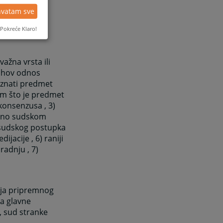
okazala da
hvatam sve
iju stranke
Pokreće Klaro!
uju .
ažna vrsta ili
jihov odnos
oznati predmet
im što je predmet
konsenzusa , 3)
eđeno sudskom
a sudskog postupka
jacije , 6) raniji
adnju , 7)
nja pripremnog
ja glavne
, sud stranke