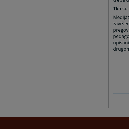
treba u
Tko su 
Medijat
završen
pregova
pedagoz
upisani
drugom