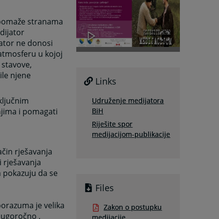
) pomaže stranama
dijator
jator ne donosi
 atmosferu u kojoj
e stavove,
ile njene
Links
ključnim
Udruženje medijatora
BiH
njima i pomagati
Riješite spor
medijacijom-publikacije
ačin rješavanja
i rješavanja
 pokazuju da se
Files
porazuma je velika
Zakon o postupku
Dugoročno ,
medijacije