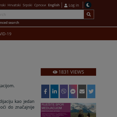
nski
Hrvatski
Srpski
Српски
English
Log in
nced search
VID-19
1831
VIEWS
jacijom.
ijaciju kao jedan
ći do značajnije