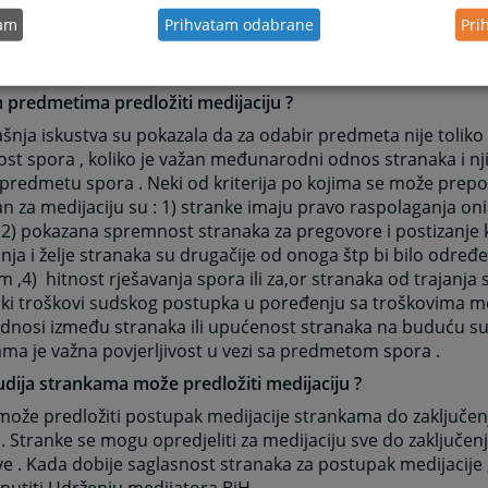
je mogu tražiti od suda . Iskustva u Bosni i Hercegovini su p
tam
Prihvatam odabrane
Pri
ija djeluje , te da u oko 60% predmeta koji dođu na medijac
e sporazum i u najvećem broju slučajeva ovaj sporazum pošt
 predmetima predložiti medijaciju ?
nja iskustva su pokazala da za odabir predmeta nije toliko v
ost spora , koliko je važan međunarodni odnos stranaka i n
predmetu spora . Neki od kriterija po kojima se može prep
 za medijaciju su : 1) stranke imaju pravo raspolaganja on
 2) pokazana spremnost stranaka za pregovore i postizanje 
nja i želje stranaka su drugačije od onoga štp bi bilo odr
 ,4) hitnost rješavanja spora ili za,or stranaka od trajanj
soki troškovi sudskog postupka u poređenju sa troškovima medi
dnosi između stranaka ili upućenost stranaka na buduću sur
ma je važna povjerljivost u vezi sa predmetom spora .
dija strankama može predložiti medijaciju ?
može predložiti postupak medijacije strankama do zaključe
 . Stranke se mogu opredjeliti za medijaciju sve do zaključen
e . Kada dobije saglasnost stranaka za postupak medijacije 