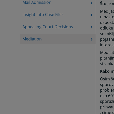
Mail Admission
Što je 
Medija
Insight into Case Files
u nasto
usposta
Appealing Court Decisions
odluke 
se mišl
Mediation
pojasni
interes
Medijat
pitanji
strank
Kako m
Osim št
sporova
proble
oko 60%
sporaz
prihvat
, čime