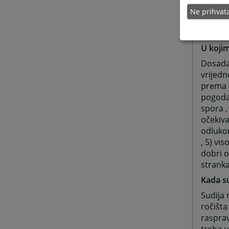
izvršen
Ne prihva
medijac
zaključ
U kojim
Dosadaš
vrijedn
prema 
pogodan
spora ,
očekiva
odlukom
, 5) vi
dobri o
stranka
Kada su
Sudija 
ročišta
rasprav