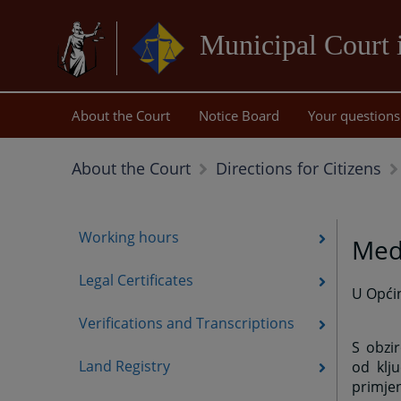
Municipal Court 
About the Court
Notice Board
Your questions
About the Court
Directions for Citizens
Working hours
Medi
Legal Certificates
U Općin
Verifications and Transcriptions
S obzir
Land Registry
od klj
primjen