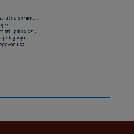
 stručnu spremu ,
je i
isti , psiholozi ,
raspolaganju ,
dogovoru sa