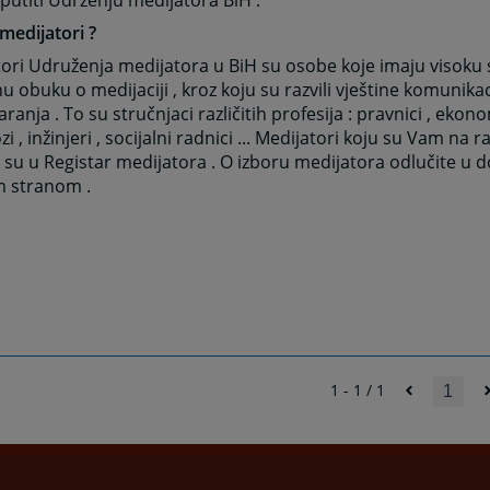
putiti Udrženju medijatora BiH .
medijatori ?
ori Udruženja medijatora u BiH su osobe koje imaju visoku
u obuku o medijaciji , kroz koju su razvili vještine komunikaci
ranja . To su stručnjaci različitih profesija : pravnici , ekonom
i , inžinjeri , socijalni radnici ... Medijatori koju su Vam na 
 su u Registar medijatora . O izboru medijatora odlučite u 
 stranom .
1 - 1 / 1
1