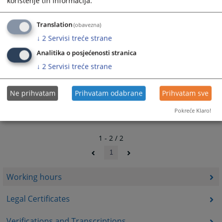
korištenje tih informacija.
Translation
(obavezna)
↓
2
Servisi treće strane
Analitika o posjećenosti stranica
↓
2
Servisi treće strane
Ne prihvatam
Prihvatam odabrane
Prihvatam sve
Pokreće Klaro!
1 - 2 / 2
1
Working hours
Legal Certificates
Verifications and Transcriptions