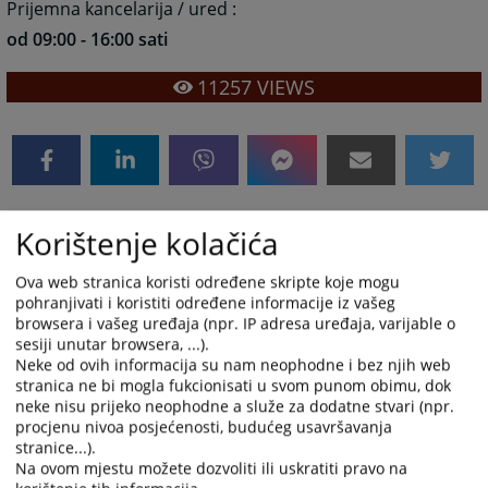
Prijemna kancelarija / ured :
od 09:00 - 16:00 sati
11257
VIEWS
Korištenje kolačića
Ured predsjednika suda
Ova web stranica koristi određene skripte koje mogu
Predsjednik suda prima stranke svakoga četvrtka u
pohranjivati i koristiti određene informacije iz vašeg
periodu od 13:00 sati.
browsera i vašeg uređaja (npr. IP adresa uređaja, varijable o
sesiji unutar browsera, ...).
10178
VIEWS
Neke od ovih informacija su nam neophodne i bez njih web
stranica ne bi mogla fukcionisati u svom punom obimu, dok
neke nisu prijeko neophodne a služe za dodatne stvari (npr.
procjenu nivoa posjećenosti, budućeg usavršavanja
stranice...).
Na ovom mjestu možete dozvoliti ili uskratiti pravo na