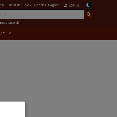
nski
Hrvatski
Srpski
Српски
English
Log in
nced search
VID-19