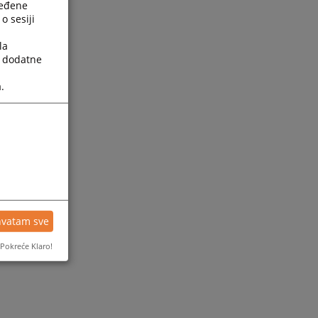
ređene
o sesiji
la
a dodatne
.
ijesti
hvatam sve
Pokreće Klaro!