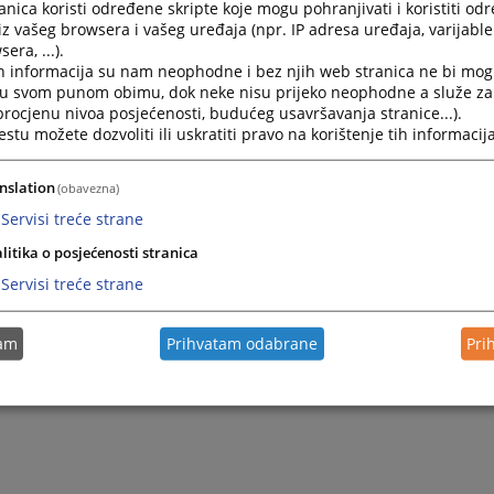
nica koristi određene skripte koje mogu pohranjivati i koristiti od
iz vašeg browsera i vašeg uređaja (npr. IP adresa uređaja, varijable 
era, ...).
h informacija su nam neophodne i bez njih web stranica ne bi mog
i u svom punom obimu, dok neke nisu prijeko neophodne a služe z
 procjenu nivoa posjećenosti, budućeg usavršavanja stranice...).
tu možete dozvoliti ili uskratiti pravo na korištenje tih informacija
nslation
(obavezna)
Servisi treće strane
Trenutno nema v
litika o posjećenosti stranica
Servisi treće strane
tam
Prihvatam odabrane
Pri