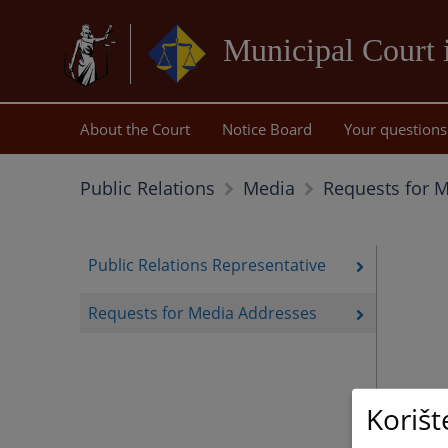
Municipal Court 
About the Court
Notice Board
Your questions
Requests for 
Public Relations
Media
Public Relations Representative
Requests for Media Addresses
Korišt