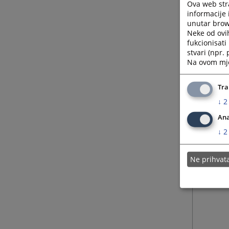
Ova web stra
informacije 
unutar brows
Neke od ovi
fukcionisat
stvari (npr.
Na ovom mjes
Tra
↓
2
Ana
↓
2
Ne prihva