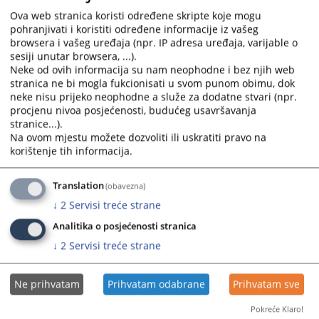
Ova web stranica koristi određene skripte koje mogu
pohranjivati i koristiti određene informacije iz vašeg
browsera i vašeg uređaja (npr. IP adresa uređaja, varijable o
sesiji unutar browsera, ...).
Neke od ovih informacija su nam neophodne i bez njih web
stranica ne bi mogla fukcionisati u svom punom obimu, dok
Trenutno nema vijesti
neke nisu prijeko neophodne a služe za dodatne stvari (npr.
procjenu nivoa posjećenosti, budućeg usavršavanja
stranice...).
Na ovom mjestu možete dozvoliti ili uskratiti pravo na
korištenje tih informacija.
Translation
(obavezna)
↓
2
Servisi treće strane
Analitika o posjećenosti stranica
↓
2
Servisi treće strane
Ne prihvatam
Prihvatam odabrane
Prihvatam sve
Pokreće Klaro!