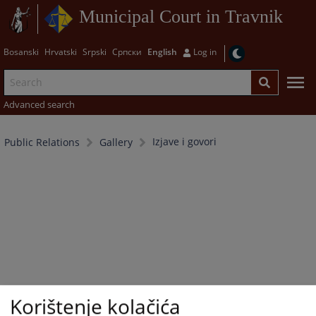
Municipal Court in Travnik
Bosanski
Hrvatski
Srpski
Српски
English
Log in
Advanced search
Izjave i govori
Public Relations
Gallery
Korištenje kolačića