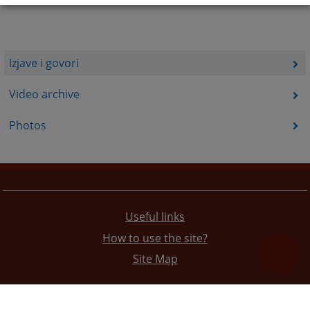
Izjave i govori
Video archive
Photos
Useful links
How to use the site?
Site Map