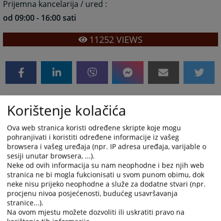
Prijemna kancelarija / ured :
od 09:00 - 16:00 sati
11252
VIEWS
Korištenje kolačića
Ured predsjednika suda
Ova web stranica koristi određene skripte koje mogu
Predsjednik suda prima stranke svakoga četvrtka u
pohranjivati i koristiti određene informacije iz vašeg
periodu od 13:00 sati.
browsera i vašeg uređaja (npr. IP adresa uređaja, varijable o
sesiji unutar browsera, ...).
10174
VIEWS
Neke od ovih informacija su nam neophodne i bez njih web
stranica ne bi mogla fukcionisati u svom punom obimu, dok
neke nisu prijeko neophodne a služe za dodatne stvari (npr.
procjenu nivoa posjećenosti, budućeg usavršavanja
stranice...).
Na ovom mjestu možete dozvoliti ili uskratiti pravo na