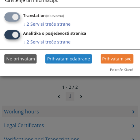
korištenje tih informacija.
Translation
(obavezna)
↓
2
Servisi treće strane
Analitika o posjećenosti stranica
↓
2
Servisi treće strane
Ne prihvatam
Prihvatam odabrane
Prihvatam sve
Pokreće Klaro!
1 - 2 / 2
1
Working hours
Legal Certificates
Verifications and Transcriptions