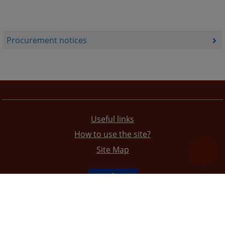
Procurement notices
Useful links
How to use the site?
Site Map
The redesign of the website was funded by the European Union. It is solely responsible for its content
the High Judicial and Prosecutorial Council of BiH also does not necessarily reflect the views of the
European Union.