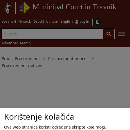
Municipal Court in Travnik
Bosanski
Hrvatski
Srpski
Српски
English
Log in
Advanced search
Public Procurement
Procurement notices
Procurement notices
Korištenje kolačića
Ova web stranica koristi određene skripte koje mogu