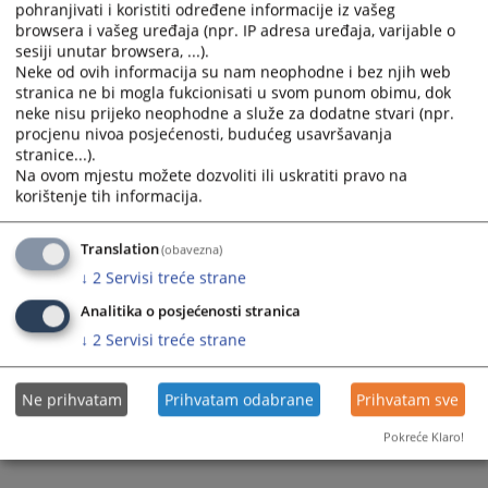
pohranjivati i koristiti određene informacije iz vašeg
browsera i vašeg uređaja (npr. IP adresa uređaja, varijable o
sesiji unutar browsera, ...).
Neke od ovih informacija su nam neophodne i bez njih web
stranica ne bi mogla fukcionisati u svom punom obimu, dok
neke nisu prijeko neophodne a služe za dodatne stvari (npr.
procjenu nivoa posjećenosti, budućeg usavršavanja
stranice...).
Trenutno nema vijesti
Na ovom mjestu možete dozvoliti ili uskratiti pravo na
korištenje tih informacija.
Translation
(obavezna)
↓
2
Servisi treće strane
Analitika o posjećenosti stranica
↓
2
Servisi treće strane
Ne prihvatam
Prihvatam odabrane
Prihvatam sve
Pokreće Klaro!