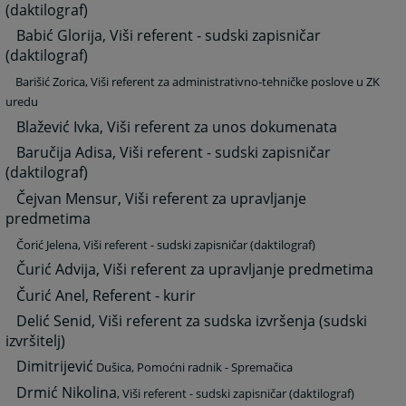
(daktilograf)
Babić Glorija, Viši referent - sudski zapisničar
(daktilograf)
Barišić Zorica, Viši referent za administrativno-tehničke poslove u ZK
uredu
Blažević Ivka, Viši referent za unos dokumenata
Baručija Adisa, Viši referent - sudski zapisničar
(daktilograf)
Čejvan Mensur, Viši referent za upravljanje
predmetima
Čorić Jelena, Viši referent - sudski zapisničar (daktilograf)
Čurić Advija, Viši referent za upravljanje predmetima
Čurić Anel, Referent - kurir
Delić Senid, Viši referent za sudska izvršenja (sudski
izvršitelj)
Dimitrijević
Dušica, Pomoćni radnik - Spremačica
Drmić Nikolina
, Viši referent - sudski zapisničar (daktilograf)