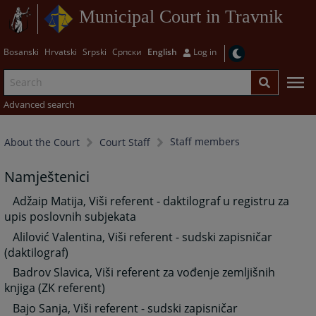
Municipal Court in Travnik
Bosanski
Hrvatski
Srpski
Српски
English
Log in
Advanced search
Staff members
About the Court
Court Staff
Namještenici
Adžaip Matija, Viši referent - daktilograf u registru za
upis poslovnih subjekata
Alilović Valentina, Viši referent - sudski zapisničar
(daktilograf)
Badrov Slavica, Viši referent za vođenje zemljišnih
knjiga (ZK referent)
Bajo Sanja, Viši referent - sudski zapisničar