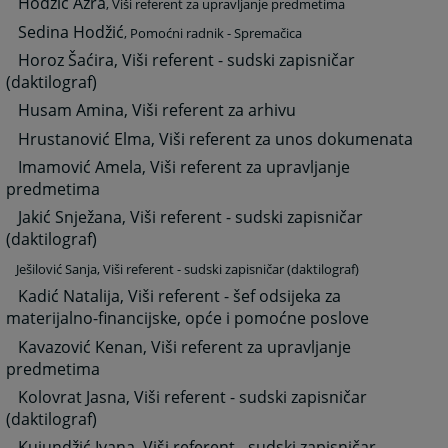
Hodžić Azra
, Viši referent za upravljanje predmetima
Sedina Hodžić
, Pomoćni radnik - Spremačica
Horoz Šaćira, Viši referent - sudski zapisničar
(daktilograf)
Husam Amina, Viši referent za arhivu
Hrustanović Elma, Viši referent za unos dokumenata
Imamović Amela, Viši referent za upravljanje
predmetima
Jakić Snježana, Viši referent - sudski zapisničar
(daktilograf)
Ješilović Sanja, Viši referent - sudski zapisničar (daktilograf)
Kadić Natalija, Viši referent - šef odsijeka za
materijalno-financijske, opće i pomoćne poslove
Kavazović Kenan, Viši referent za upravljanje
predmetima
Kolovrat Jasna, Viši referent - sudski zapisničar
(daktilograf)
Kujundžić Ivana, Viši referent - sudski zapisničar