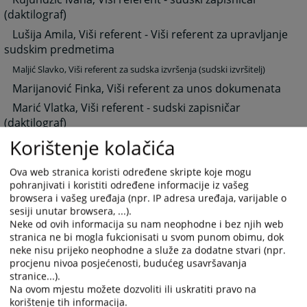
(daktilograf)
Lušija Amila, Viši referent - Viši referent za upravljanje
sudskim predmetima
Maljić Slavko, Viši referent za sudska izvršenja (sudski izvršitelj)
Marijanović Finka, Viši referent za unos dokumenata
Marić Vlatka, Viši referent - sudski zapisničar
(daktilograf)
Korištenje kolačića
Marković Renata, Viši referent - sudski zapisničar
(daktilograf)
Ova web stranica koristi određene skripte koje mogu
Martić Danijela, Viši referent - sudski zapisničar
pohranjivati i koristiti određene informacije iz vašeg
(daktilograf)
browsera i vašeg uređaja (npr. IP adresa uređaja, varijable o
sesiji unutar browsera, ...).
Miličević Srđan, Viši referent za administrativno-tehničke poslove u
Neke od ovih informacija su nam neophodne i bez njih web
ZK uredu
stranica ne bi mogla fukcionisati u svom punom obimu, dok
Mrakić Muhamed, Referent-portir/recepcioner
neke nisu prijeko neophodne a služe za dodatne stvari (npr.
procjenu nivoa posjećenosti, budućeg usavršavanja
Mujak Adela, Viši referent - sudski zapisničar
stranice...).
(daktilograf)
Na ovom mjestu možete dozvoliti ili uskratiti pravo na
Mušić Neira, Viši referent - sudski zapisničar
korištenje tih informacija.