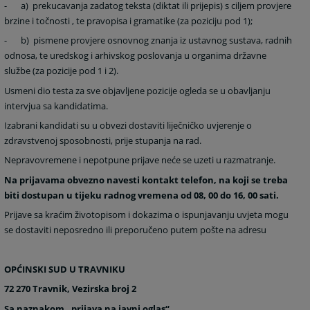
-
a) prekucavanja zadatog teksta (diktat ili prijepis) s ciljem provjere
brzine i točnosti , te pravopisa i gramatike (za poziciju pod 1);
-
b) pismene provjere osnovnog znanja iz ustavnog sustava, radnih
odnosa, te uredskog i arhivskog poslovanja u organima državne
službe (za pozicije pod 1 i 2).
Usmeni dio testa za sve objavljene pozicije ogleda se u obavljanju
intervjua sa kandidatima.
Izabrani kandidati su u obvezi dostaviti liječničko uvjerenje o
zdravstvenoj sposobnosti, prije stupanja na rad.
Nepravovremene i nepotpune prijave neće se uzeti u razmatranje.
Na prijavama obvezno navesti kontakt telefon, na koji se treba
biti dostupan u tijeku radnog vremena od 08, 00 do 16, 00 sati.
Prijave sa kraćim životopisom i dokazima o ispunjavanju uvjeta mogu
se dostaviti neposredno ili preporučeno putem pošte na adresu
OPĆINSKI SUD U TRAVNIKU
72 270 Travnik, Vezirska broj 2
Sa naznakom „prijava na javni oglas“