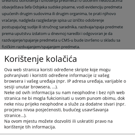
urednost donošenja i iznošenja predmeta i o uočenim nedostacima
obavještava šefa Odsjeka sudske pisarne, vodi evidenciju predmeta
upućenih drugim sudovima ili drugim organima, te prati njihovo
vraćanje, nadgleda razgledanje spisa uz izričito odobrenje
postupajućeg sudije ili stručnog saradnika, razdvaja/spaja predmete
prema uputstvu izdatom u dnevnoj naredbi i odgovoran je da
razdvajanje/spajanje predmeta u CMS-u bude izvršeno u skladu sa
fizičkim razdvajanjem/spajanjem predmeta.
Obavlja i druge poslove po naredni šefa pisarne, sekretara suda i
Korištenje kolačića
predsjednika suda.
Ova web stranica koristi određene skripte koje mogu
UVJETI:
pohranjivati i koristiti određene informacije iz vašeg
Pored općih uvjeta utvrđenih u čl. 24. Zakona o namještenicima u
browsera i vašeg uređaja (npr. IP adresa uređaja, varijable o
organima državne službe u Federaciji Bosne i Hercegovine (državljanin
sesiji unutar browsera, ...).
Neke od ovih informacija su nam neophodne i bez njih web
BiH, stariji od 18 godina, zdravstvena sposobnost za obavljanje
stranica ne bi mogla fukcionisati u svom punom obimu, dok
poslova radnog mjesta, da u posljednje dvije godine nije otpušten iz
neke nisu prijeko neophodne a služe za dodatne stvari (npr.
državne službe kao rezultat disciplinske kazne na bilo kojem nivou
procjenu nivoa posjećenosti, budućeg usavršavanja
vlasti u Federaciji Bosne i Hercegovine, da nije obuhvaćen odredbom
stranice...).
čl. IX 1. Ustava Bosne i Hercegovine) kandidati trebaju ispunjavati i
Na ovom mjestu možete dozvoliti ili uskratiti pravo na
slijedeće posebne uvjete utvrđene Pravilnikom o unutarnjoj
korištenje tih informacija.
organizaciji Općinskog suda u Travniku i to: