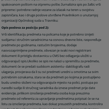
spakovanom poštom na otpremu pošte; žurnalizira spis po žalbi; vrši
pripreme i potrebne radnje vezane za izlazak na teren u svojstvu
zapisničara, kao i druge poslove utvrđene Pravilnikom o unutarnjoj
organizaciji Općinskog suda u Travniku;
Opis poslova za poziciju pod 2):
Vrši identifikaciju predmeta na policama koje je potrebno iznijeti
sudijama i stručnim saradnicima na osnovu dnevne liste, raspoređuje
predmete po godinama, rastućim brojevima, dodaje
naovozaprimljene predmete, obvezan je svaki novi registrirani
dokument ili pristiglu dostavnicu u CMS bez odlaganja uložiti u
odgovarajući spis.Ukoliko se spis ne nalazi u spremištu za predmete,
dokument će se predati sudskom asistentu- daktilografu radi
ulaganja, provjerava da li su svi predmeti uredni u omotima sa svim
potrebnim oznakama, stara se da predmeti po kojima je postupljeno
budu uredno složeni na odgovarajuće mjesto na polici, postupa po
naredbi sudije ili stručnog saradnika da iznese predmet prije date
evidencije, prilikom iznošenja predmeta osoba koja preuzima
predmete od referenta za upravljanje predmetima potpisat će se na
listu za iznošenje predmeta, kao dokaz preuzetih predmeta, kontrolira