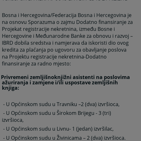
Bosna i Hercegovina/Federacija Bosna i Hercegovina je
na osnovu Sporazuma o zajmu Dodatno finansiranje za
Projekat registracije nekretnina, između Bosne i
Hercegovine i Međunarodne Banke za obnovu i razvoj –
IBRD dobila sredstva i namjerava da iskoristi dio ovog
kredita za plaćanja po ugovoru za obavljanje poslova
na Projektu registracije nekretnina-Dodatno
finansiranje za radno mjesto:
Privremeni zemljišnoknjižni asistenti na poslovima
ažuriranja i zamjene i/ili uspostave zemljišnih
knjiga:
U Općinskom sudu u Travniku –2 (dva) izvršioca,
U Općinskom sudu u Širokom Brijegu - 3 (tri)
izvršioca,
U Općinskom sudu u Livnu- 1 (jedan) izvršilac,
U Općinskom sudu u Živinicama – 2 (dva) izvršioca.