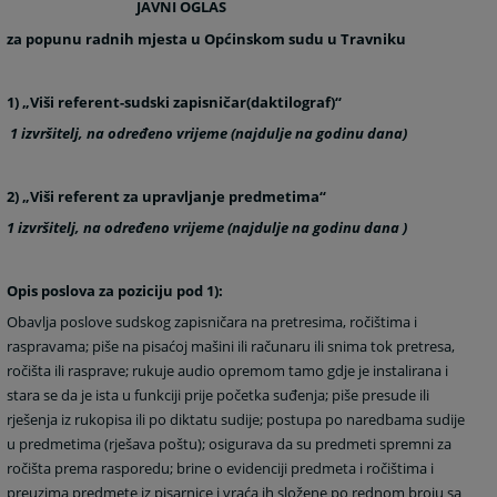
JAVNI OGLAS
za popunu radnih mjesta u Općinskom sudu u Travniku
1) „Viši referent-sudski zapisničar(daktilograf)“
1 izvršitelj, na određeno vrijeme
(najdulje na godinu dana)
2) „Viši referent za upravljanje predmetima“
1 izvršitelj, na određeno vrijeme
(najdulje na godinu dana )
Opis poslova za poziciju pod 1):
Obavlja poslove sudskog zapisničara na pretresima, ročištima i
raspravama; piše na pisaćoj mašini ili računaru ili snima tok pretresa,
ročišta ili rasprave; rukuje audio opremom tamo gdje je instalirana i
stara se da je ista u funkciji prije početka suđenja; piše presude ili
rješenja iz rukopisa ili po diktatu sudije; postupa po naredbama sudije
u predmetima (rješava poštu); osigurava da su predmeti spremni za
ročišta prema rasporedu; brine o evidenciji predmeta i ročištima i
preuzima predmete iz pisarnice i vraća ih složene po rednom broju sa