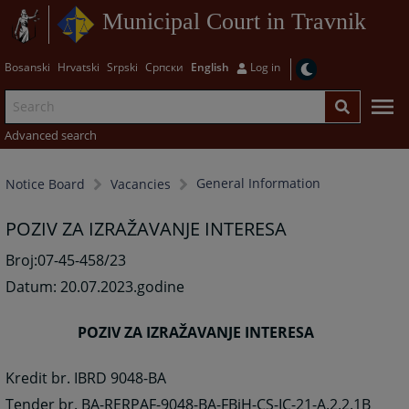
Municipal Court in Travnik
Bosanski
Hrvatski
Srpski
Српски
English
Log in
Advanced search
General Information
Notice Board
Vacancies
POZIV ZA IZRAŽAVANJE INTERESA
Broj:07-45-458/23
Datum: 20.07.2023.godine
POZIV ZA IZRAŽAVANJE INTERESA
Kredit br. IBRD 9048-BA
Tender br. BA-RERPAF-9048-BA-FBiH-CS-IC-21-A.2.2.1B