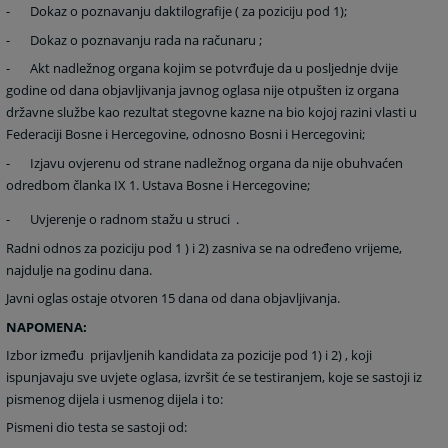
-
Dokaz o poznavanju daktilografije ( za poziciju pod 1);
-
Dokaz o poznavanju rada na računaru ;
-
Akt nadležnog organa kojim se potvrđuje da u posljednje dvije
godine od dana
objavljivanja javnog oglasa nije otpušten iz organa
državne službe kao rezultat stegovne kazne na bio kojoj razini vlasti u
Federaciji Bosne i Hercegovine, odnosno Bosni i Hercegovini;
-
Izjavu ovjerenu od strane nadležnog organa da nije obuhvaćen
odredbom članka IX 1. Ustava Bosne i Hercegovine;
-
Uvjerenje o radnom stažu u struci .
Radni odnos za poziciju pod 1 ) i 2) zasniva se na određeno vrijeme,
najdulje na godinu dana.
Javni oglas ostaje otvoren 15 dana od dana objavljivanja.
NAPOMENA:
Izbor između prijavljenih kandidata za pozicije pod 1) i 2) , koji
ispunjavaju sve uvjete oglasa, izvršit će se testiranjem, koje se sastoji iz
pismenog dijela i usmenog dijela i to:
Pismeni dio testa se sastoji od: