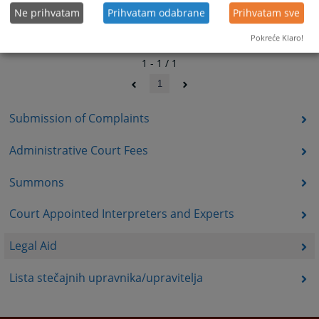
Ne prihvatam
Prihvatam odabrane
Prihvatam sve
Pokreće Klaro!
1 - 1 / 1
1
Submission of Complaints
Administrative Court Fees
Summons
Court Appointed Interpreters and Experts
Legal Aid
Lista stečajnih upravnika/upravitelja