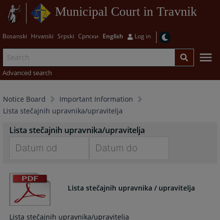
Municipal Court in Travnik
Bosanski
Hrvatski
Srpski
Српски
English
Log in
Advanced search
Notice Board
Important Information
Lista stečajnih upravnika/upravitelja
Lista stečajnih upravnika/upravitelja
Navigate
Navigate
forward
forward
to
to
Lista stečajnih upravnika / upravitelja
interact
interact
with
with
Lista stečajnih upravnika/upravitelja
the
the