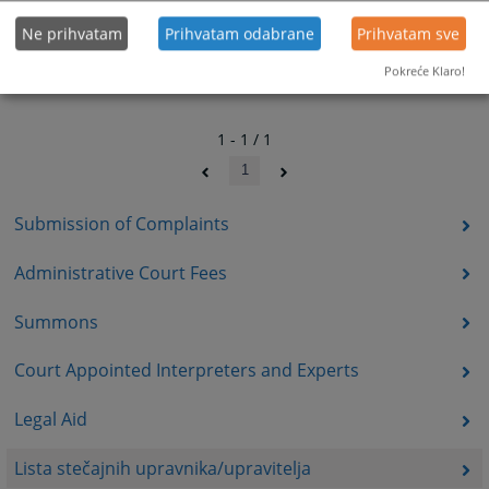
Ne prihvatam
Prihvatam odabrane
Prihvatam sve
Pokreće Klaro!
1 - 1 / 1
1
Submission of Complaints
Administrative Court Fees
Summons
Court Appointed Interpreters and Experts
Legal Aid
Lista stečajnih upravnika/upravitelja