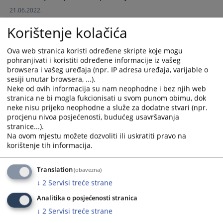
calendar
calendar
21.06.2022.
and
and
Korištenje kolačića
select
select
a
a
Ova web stranica koristi određene skripte koje mogu
date.
date.
pohranjivati i koristiti određene informacije iz vašeg
Press
Press
browsera i vašeg uređaja (npr. IP adresa uređaja, varijable o
the
the
sesiji unutar browsera, ...).
question
question
Neke od ovih informacija su nam neophodne i bez njih web
mark
mark
stranica ne bi mogla fukcionisati u svom punom obimu, dok
neke nisu prijeko neophodne a služe za dodatne stvari (npr.
key
key
procjenu nivoa posjećenosti, budućeg usavršavanja
to
to
stranice...).
get
get
Na ovom mjestu možete dozvoliti ili uskratiti pravo na
the
the
korištenje tih informacija.
keyboard
keyboard
shortcuts
shortcuts
Translation
(obavezna)
for
for
↓
2
Servisi treće strane
changing
changing
dates.
dates.
Analitika o posjećenosti stranica
↓
2
Servisi treće strane