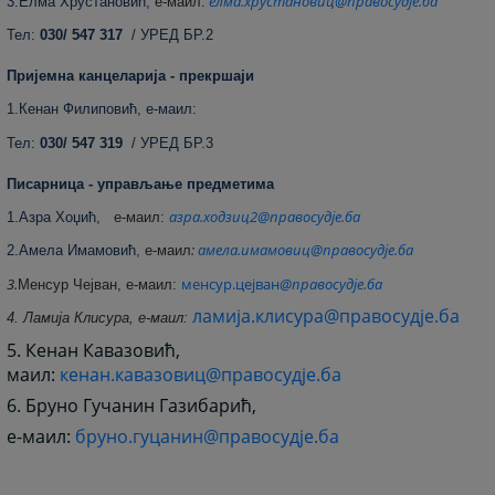
елма.хрустановиц@правосудје.ба
3.Елма Хрустановић,
е
-маил:
Тел:
030/ 547 317
/ УРЕД БР.2
Пријемна канцеларија - прекршаји
1.Кенан Филиповић, е-маил:
Тел:
030/ 547 319
/ УРЕД БР.3
Писарница - управљање предметима
азра.ходзиц2@правосудје.ба
1.Азра Хоџић,
е-маил:
:
амела.имамовиц@правосудје.ба
2.Амела Имамовић
,
е-маил
3.
менсур.цејван
@правосудје.ба
Менсур Чејван, е-маил:
ламија.клисура@правосудје.ба
4. Ламија Клисура, е-маил:
5. Кенан Кавазовић,
маил:
кенан.кавазовиц@правосудје.ба
6. Бруно Гучанин Газибарић,
е-маил:
бруно.гуцанин@правосудје.ба