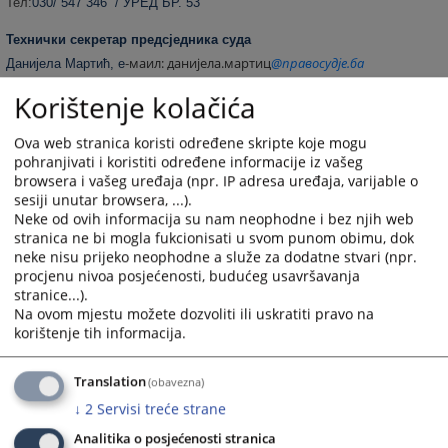
Тел:
030/ 547 346 / УРЕД БР. 53
Технички секретар предсједника суда
маил: данијела.мартиц
@правосудје.ба
Данијела Мартић, е
-
Тел:
030/ 547 350
/ УРЕД БР. 32
Korištenje kolačića
Ova web stranica koristi određene skripte koje mogu
Шеф регистра
pohranjivati i koristiti određene informacije iz vašeg
Нина Сулејманпашић, е-маил
:
нина.сулејманпасиц@правосудје.ба
browsera i vašeg uređaja (npr. IP adresa uređaja, varijable o
sesiji unutar browsera, ...).
Тел:
547 341
/ УРЕД БР.23
Neke od ovih informacija su nam neophodne i bez njih web
stranica ne bi mogla fukcionisati u svom punom obimu, dok
neke nisu prijeko neophodne a služe za dodatne stvari (npr.
Писарница Регистра
/ УРЕД БР.21 /
procjenu nivoa posjećenosti, budućeg usavršavanja
stranice...).
030/ 547 336
Тел/фаx
:
Na ovom mjestu možete dozvoliti ili uskratiti pravo na
селма.зјајо@правосудје.ба
Селма Зјајо-Прачалић,
е-маил:
korištenje tih informacija.
изета.редзиц@правосудје.ба
Изета Реџић, е-маил:
Translation
(obavezna)
↓
2
Servisi treće strane
УРЕД БР.22
Виши референти
/
Analitika o posjećenosti stranica