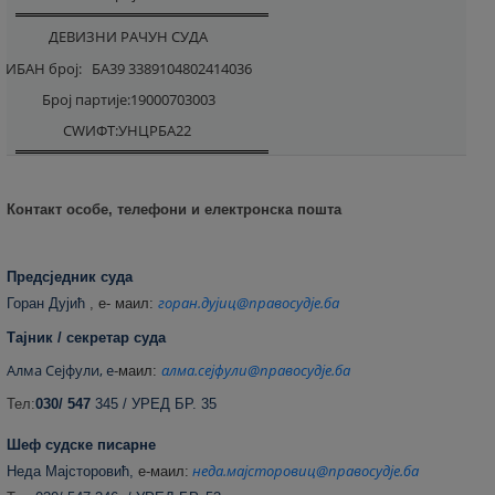
ДЕВИЗНИ РАЧУН СУДА
ИБАН број:
БА39 3389104802414036
Број партије:19000703003
СWИФТ:УНЦРБА22
Контакт особе, телефони и електронска пошта
Предсједник суда
горан.дујиц@правосудје.ба
Горан Дујић
,
е- маил:
Тајник / секретар суда
Алма Сејфули, е
алма.сејфули@правосудје.ба
-
маил:
Тел:
030/ 547
345 / УРЕД БР. 35
Шеф судске писарне
неда.мајсторовиц@правосудје.ба
Неда Мајсторовић,
е
-маил: