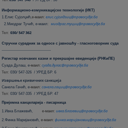
Информационо-комуникацијске технологије (ИКТ)
елис.сујолдзиц@правосудје.ба
1.Елис Сујолџић,
е
-маил:
миодраг.туциц@правосудје.ба
2.Миодраг Тучић, е-маил:
030/ 547 362
Тел:
Стручни сурадник за односе с јавношћу - гласноговорник суда
-------------------------------------------
Регистар новчаних казни и прекршајне евиденције (РНКиПЕ)
суада.дулас@правосудје.ба
Суада Дулаш, е
-маил:
Тел:
030/ 547-326 / УРЕД БР. 6
Извршење кривичних санкција
санела.гациц@правосудје.ба
Санела Гачић, е
-маил:
Тел:
030/ 547-335 / УРЕД БР. 47
Пријемна канцеларија - писарница
ивка.блазевиц@правосудје.ба
1.Ивка Блажевић,
е
-маил:
финка.маријановиц@правосудје.ба
2.Финка Маријановић,
е
-маил: