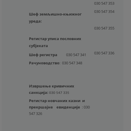
030 547 353
030 547 354
Шеф земљишно-књижног
уреда:
030 547 355
Регистар уписа пословних
субјеката
030 547 336
Шеф регистра
030 547 341
Рачуноводство
:
030 547 348
Извршење кривичних
санкција:
030 547 335
Регистар новчаних казни и
прекршајне
евиденције
:
030
547 326