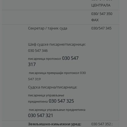
ЦЕНТРАЛА
030/ 547 350
ФАX
Секретар / тајник суда
030/547 345
Шеф судске писарне/писарнице:
030 547 346
030 547
писарница протокол
317
писарница прекршаји протокол 030
547 319
Судска писарна/писарница:
писарница управљање
030 547 325
предметима
писарница управљање предметима
030 547 321
Земљишно-кињижни уред:
030 547 352 ;