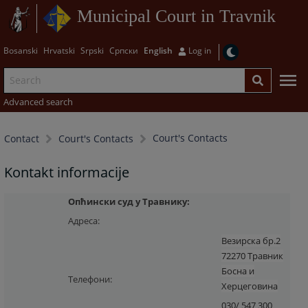
Municipal Court in Travnik
Bosanski
Hrvatski
Srpski
Српски
English
Log in
Advanced search
Court's Contacts
Contact
Court's Contacts
Kontakt informacije
Опћински суд у Травнику:
Адреса:
Везирска бр.2
72270 Травник
Босна и
Телефони:
Херцеговина
030/ 547 300