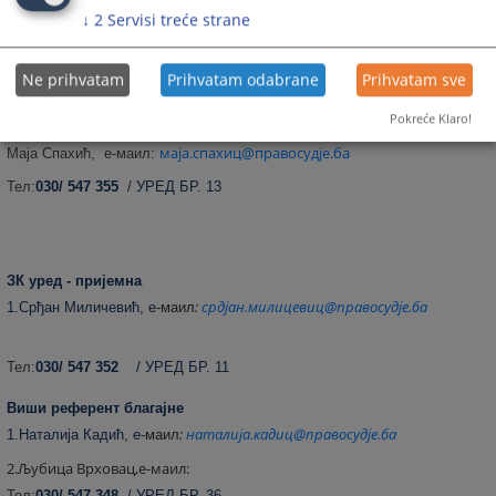
маида.орман@правосудје.ба
Маида Орман, е-маил:
↓
2
Servisi treće strane
матија.адзаип@правосудје.ба
Матија Аџаип, е-маил:
Ne prihvatam
Prihvatam odabrane
Prihvatam sve
Pokreće Klaro!
Шеф ЗК уреда
маја.спахиц@правосудје.ба
Маја Спахић, е-маил:
Тел:
030/ 547 355
/ УРЕД БР. 13
ЗК уред - пријемна
:
срдјан.милицевиц@правосудје.ба
1.Срђан Миличевић, е
-маил
Тел:
030/ 547 352
/ УРЕД БР. 11
Виши референт благајне
:
наталија.кад
иц@правосудје.ба
1.Наталија Кадић, е
-маил
2.Љубица Врховац,е-маил:
Тел:
030/ 547 348
/ УРЕД БР. 36