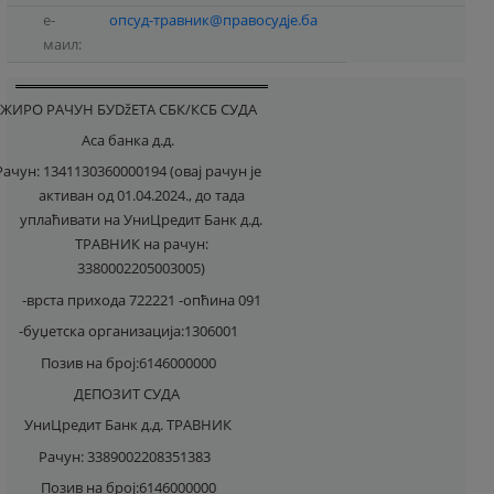
е-
опсуд-травник@правосудје.ба
маил:
ЖИРО РАЧУН БУDžЕТА СБК/КСБ СУДА
Аса банка д.д.
Рачун: 1341130360000194 (овај рачун је
активан од 01.04.2024., до тада
уплаћивати на УниЦредит Банк д.д.
ТРАВНИК на рачун:
3380002205003005)
-врста прихода 722221 -опћина 091
-буџетска организација:1306001
Позив на број:6146000000
ДЕПОЗИТ СУДА
УниЦредит Банк д.д. ТРАВНИК
Рачун: 3389002208351383
Позив на број:6146000000