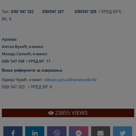
Тел:
030/ 547 321 030/547 327 030/547 329
/ УРЕД БР.5 ,
8А, 9
Архива
Антон Вукић, е-маил:
Маида Салкић, е-маил:
030/ 547 338 / УРЕД БР. 17
Виши референти за извршења
адвија.цуриц@правосудје.ба
Адвија Чурић,
е
-маил:
030/ 547 323 / УРЕД БР. 6
23855
VIEWS