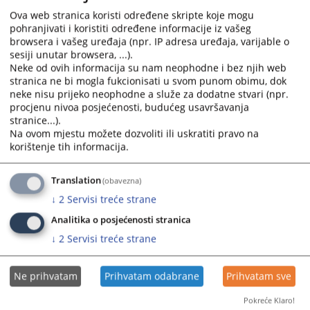
select
select
Ova web stranica koristi određene skripte koje mogu
a
a
pohranjivati i koristiti određene informacije iz vašeg
browsera i vašeg uređaja (npr. IP adresa uređaja, varijable o
date.
date.
sesiji unutar browsera, ...).
Press
Press
Neke od ovih informacija su nam neophodne i bez njih web
the
the
stranica ne bi mogla fukcionisati u svom punom obimu, dok
question
question
neke nisu prijeko neophodne a služe za dodatne stvari (npr.
mark
mark
procjenu nivoa posjećenosti, budućeg usavršavanja
key
key
stranice...).
Na ovom mjestu možete dozvoliti ili uskratiti pravo na
to
to
korištenje tih informacija.
get
get
the
the
keyboard
keyboard
Translation
(obavezna)
shortcuts
shortcuts
↓
2
Servisi treće strane
for
for
Analitika o posjećenosti stranica
changing
changing
↓
2
Servisi treće strane
dates.
dates.
Ne prihvatam
Prihvatam odabrane
Prihvatam sve
Pokreće Klaro!