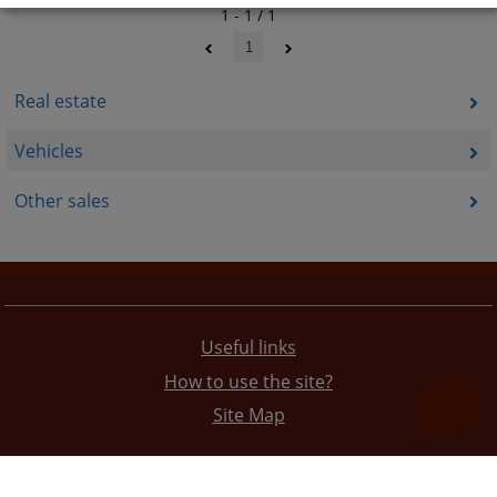
1 - 1 / 1
1
Real estate
Vehicles
Other sales
Useful links
How to use the site?
Site Map