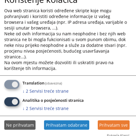
calendar
calendar
Ova web stranica koristi određene skripte koje mogu
and
and
pohranjivati i koristiti određene informacije iz vašeg
select
select
browsera i vašeg uređaja (npr. IP adresa uređaja, varijable o
a
a
sesiji unutar browsera, ...).
date.
date.
Neke od ovih informacija su nam neophodne i bez njih web
Press
Press
stranica ne bi mogla fukcionisati u svom punom obimu, dok
neke nisu prijeko neophodne a služe za dodatne stvari (npr.
the
the
procjenu nivoa posjećenosti, budućeg usavršavanja
question
question
stranice...).
mark
mark
Na ovom mjestu možete dozvoliti ili uskratiti pravo na
key
key
korištenje tih informacija.
to
to
get
get
Translation
(obavezna)
the
the
↓
2
Servisi treće strane
keyboard
keyboard
shortcuts
shortcuts
Analitika o posjećenosti stranica
for
for
↓
2
Servisi treće strane
changing
changing
dates.
dates.
Ne prihvatam
Prihvatam odabrane
Prihvatam sve
Pokreće Klaro!