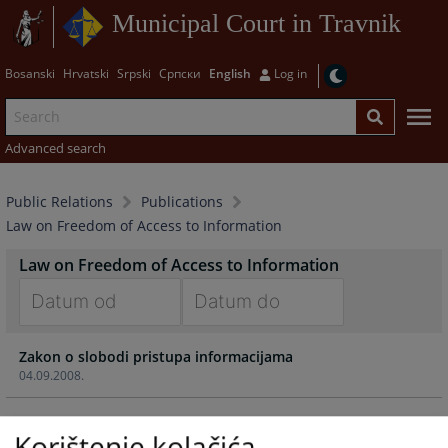
Municipal Court in Travnik
Bosanski
Hrvatski
Srpski
Српски
English
Log in
Advanced search
Public Relations
Publications
Law on Freedom of Access to Information
Law on Freedom of Access to Information
Navigate
Navigate
Zakon o slobodi pristupa informacijama
forward
forward
04.09.2008.
to
to
interact
interact
with
with
Korištenje kolačića
the
the