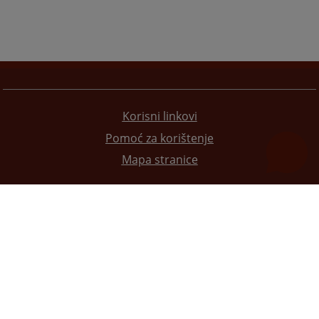
Korisni linkovi
Pomoć za korištenje
Mapa stranice
Redizajn web stranice je finansirala Evropska unija. Za njen sadržaj isključivo je odgovorno
Visoko sudsko i tužilačko vijeće BiH i ona ne odražava nužno stavove Evropske unije.