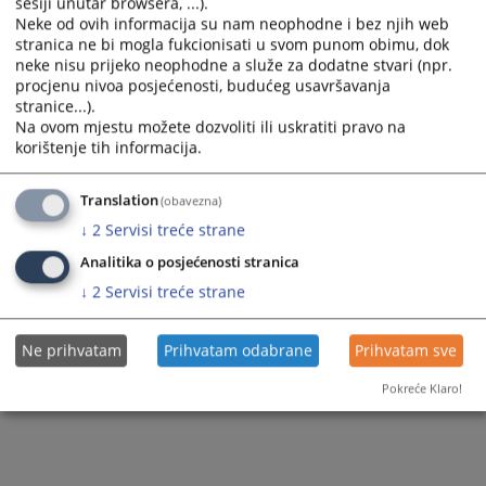
sesiji unutar browsera, ...).
Predsjednik suda
Statistika registra privrednih subjekata
Sudska policija
Prijem pošte
Neke od ovih informacija su nam neophodne i bez njih web
stranica ne bi mogla fukcionisati u svom punom obimu, dok
Sudije suda
Akti suda
Razgledanje spisa
neke nisu prijeko neophodne a služe za dodatne stvari (npr.
procjenu nivoa posjećenosti, budućeg usavršavanja
Dodatne sudije
Žalbe na sudske odluke
stranice...).
Na ovom mjestu možete dozvoliti ili uskratiti pravo na
Stručni saradnici
Medijacija
korištenje tih informacija.
Službenici i namještenici
Translation
(obavezna)
↓
2
Servisi treće strane
Analitika o posjećenosti stranica
↓
2
Servisi treće strane
Ne prihvatam
Prihvatam odabrane
Prihvatam sve
Pokreće Klaro!