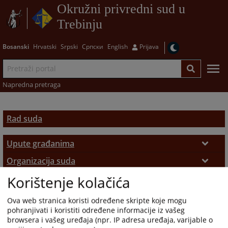
Okružni privredni sud u
Trebinju
Bosanski
Hrvatski
Srpski
Српски
English
Prijava
Napredna pretraga
Rad suda
Upute građanima
Radno vrijeme
Organizacija suda
Korištenje kolačića
Nadležnost suda
Statistika suda
Uvjerenja i potvrde
Izvještaji o radu suda
Historijat
Registar privrednih subjekata
Ovjere i prepisi
Ova web stranica koristi određene skripte koje mogu
pohranjivati i koristiti određene informacije iz vašeg
Osnivanje suda
Uposlenici suda
Protok predmeta
Pisarnica
Uvjerenja iz registra privrednih subjekata
browsera i vašeg uređaja (npr. IP adresa uređaja, varijable o