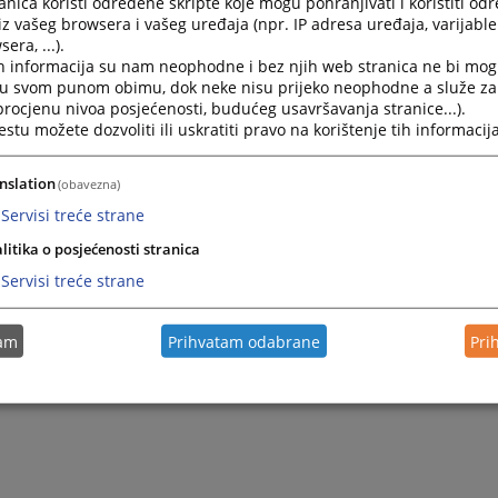
nica koristi određene skripte koje mogu pohranjivati i koristiti od
Trebinje
iz vašeg browsera i vašeg uređaja (npr. IP adresa uređaja, varijable 
ika Srpska
era, ...).
i Hercegovina
h informacija su nam neophodne i bez njih web stranica ne bi mog
i u svom punom obimu, dok neke nisu prijeko neophodne a služe z
 procjenu nivoa posjećenosti, budućeg usavršavanja stranice...).
m prijema pismena službenik suda dužan je stranci izdati potvrdu
tu možete dozvoliti ili uskratiti pravo na korištenje tih informacija
m predaje dokumenta potrebno je platiti propisanu sudsku taksu
nslation
 radi, a na osnovu Zakona o sudskim taksama RS (Sl. gl. RS 73/
(obavezna)
Servisi treće strane
litika o posjećenosti stranica
Servisi treće strane
tam
Prihvatam odabrane
Pri