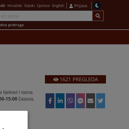
ski
Hrvatski
Srpski
Српски
English
Prijava
dna pretraga
1621
PREGLEDA
 lijekovi i razna
00-15:00
časova.