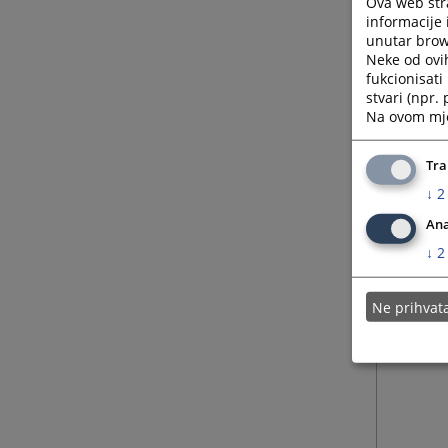
Ova web stra
informacije 
unutar brows
Neke od ovi
fukcionisat
stvari (npr.
Na ovom mjes
Tra
↓
2
Ana
↓
2
Ne prihva