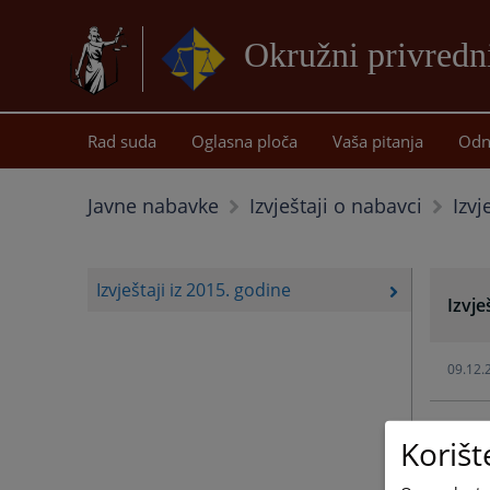
Okružni privredn
Rad suda
Oglasna ploča
Vaša pitanja
Odn
Izvj
Javne nabavke
Izvještaji o nabavci
Izvještaji iz 2015. godine
Izvje
09.12.
Korišt