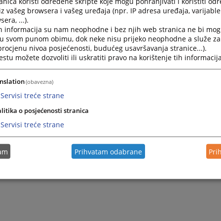
nica koristi određene skripte koje mogu pohranjivati i koristiti od
iz vašeg browsera i vašeg uređaja (npr. IP adresa uređaja, varijable 
era, ...).
h informacija su nam neophodne i bez njih web stranica ne bi mog
i u svom punom obimu, dok neke nisu prijeko neophodne a služe z
 procjenu nivoa posjećenosti, budućeg usavršavanja stranice...).
tu možete dozvoliti ili uskratiti pravo na korištenje tih informacija
nslation
(obavezna)
Servisi treće strane
litika o posjećenosti stranica
Servisi treće strane
tam
Prihvatam odabrane
Pri