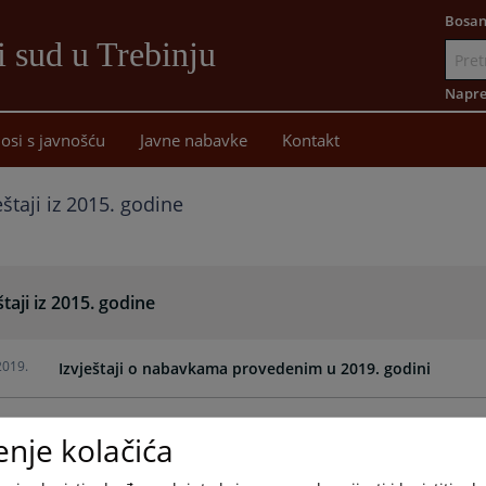
Bosan
i sud u Trebinju
Idi
na
Napre
sadržaj
osi s javnošću
Javne nabavke
Kontakt
eštaji iz 2015. godine
štaji iz 2015. godine
2019.
Izvještaji o nabavkama provedenim u 2019. godini
enje kolačića