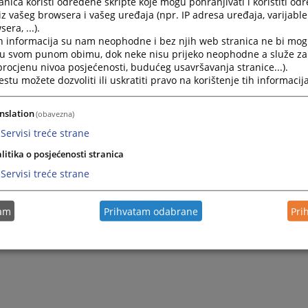
nica koristi određene skripte koje mogu pohranjivati i koristiti od
sniji pristup informacijama. Ovim putem želimo Vam se približ
iz vašeg browsera i vašeg uređaja (npr. IP adresa uređaja, varijable 
taviti naše djelovanje, te poboljšati kvalitet rada suda. T
era, ...).
acije budu blagovremeno prezentovane i konstantno ažu
h informacija su nam neophodne i bez njih web stranica ne bi mog
i u svom punom obimu, dok neke nisu prijeko neophodne a služe z
ugestija, primjedbi i pohvala nastojaćemo zajedno doprini
 procjenu nivoa posjećenosti, budućeg usavršavanja stranice...).
ijem radu.
tu možete dozvoliti ili uskratiti pravo na korištenje tih informacija
ovanjem,
nslation
(obavezna)
Servisi treće strane
litika o posjećenosti stranica
Servisi treće strane
tam
Prihvatam odabrane
Pri