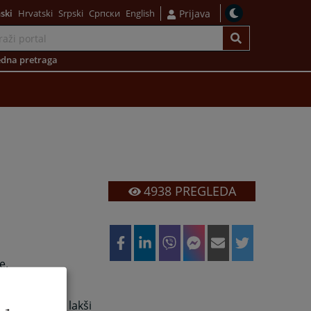
ski
Hrvatski
Srpski
Српски
English
Prijava
dna pretraga
4938
PREGLEDA
e.
ogućiti vam lakši