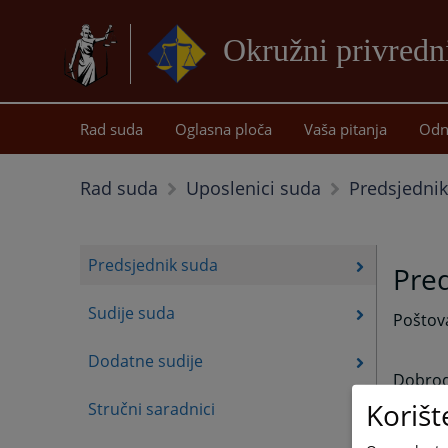
Okružni privredn
Rad suda
Oglasna ploča
Vaša pitanja
Odn
Predsjedni
Rad suda
Uposlenici suda
Predsjednik suda
Pre
Sudije suda
Poštova
Dodatne sudije
Dobrodo
Korišt
Stručni saradnici
Uvođen