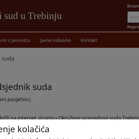
Bosan
i sud u Trebinju
Idi
na
Napre
sadržaj
osi s javnošću
Javne nabavke
Kontakt
k suda
dsjednik suda
ni posjetioci,
šli na internet stranicu Okružnog privrednog suda Trebinj
enje kolačića
jem ove novine želimo Vam predstaviti rad našeg suda i om