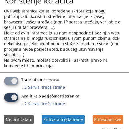
Korištenje kolačića
the
the
calendar
calendar
Ova web stranica koristi određene skripte koje mogu
pohranjivati i koristiti određene informacije iz vašeg
and
and
browsera i vašeg uređaja (npr. IP adresa uređaja, varijable o
select
select
sesiji unutar browsera, ...).
a
a
Neke od ovih informacija su nam neophodne i bez njih web
date.
date.
stranica ne bi mogla fukcionisati u svom punom obimu, dok
Press
Press
neke nisu prijeko neophodne a služe za dodatne stvari (npr.
the
the
procjenu nivoa posjećenosti, budućeg usavršavanja
stranice...).
question
question
Na ovom mjestu možete dozvoliti ili uskratiti pravo na
mark
mark
korištenje tih informacija.
key
key
to
to
Translation
(obavezna)
get
get
the
the
↓
2
Servisi treće strane
keyboard
keyboard
Analitika o posjećenosti stranica
shortcuts
shortcuts
↓
2
Servisi treće strane
for
for
changing
changing
dates.
dates.
Ne prihvatam
Prihvatam odabrane
Prihvatam sve