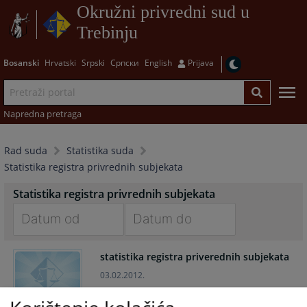
Okružni privredni sud u
Trebinju
Bosanski
Hrvatski
Srpski
Српски
English
Prijava
Napredna pretraga
Rad suda
Statistika suda
Statistika registra privrednih subjekata
Statistika registra privrednih subjekata
Navigate
Navigate
statistika registra priverednih subjekata
forward
forward
to
to
03.02.2012.
interact
interact
with
with