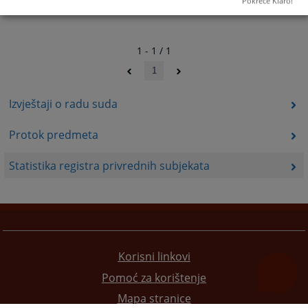
Pokreće Klaro!
1 - 1 / 1
1
Izvještaji o radu suda
Protok predmeta
Statistika registra privrednih subjekata
Korisni linkovi
Pomoć za korištenje
Mapa stranice