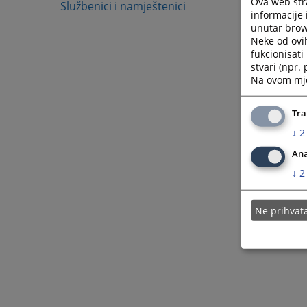
Ova web stra
Službenici i namještenici
informacije 
unutar brows
Neke od ovi
fukcionisat
stvari (npr.
Na ovom mjes
Tra
↓
2
Ana
↓
2
Ne prihva