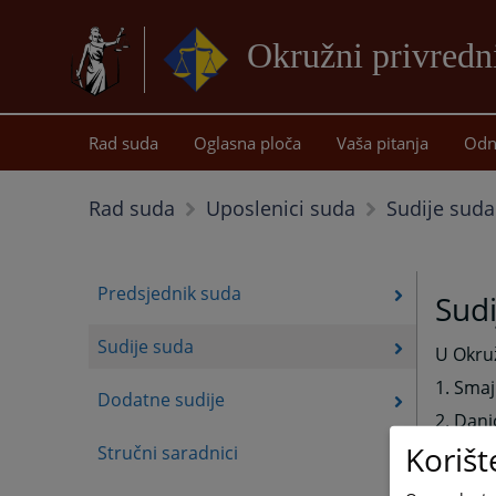
Okružni privredn
Rad suda
Oglasna ploča
Vaša pitanja
Odn
Sudije suda
Rad suda
Uposlenici suda
Predsjednik suda
Sudi
Sudije suda
U Okruž
1. Smaj
Dodatne sudije
2. Dani
Korišt
Stručni saradnici
3. Mirj