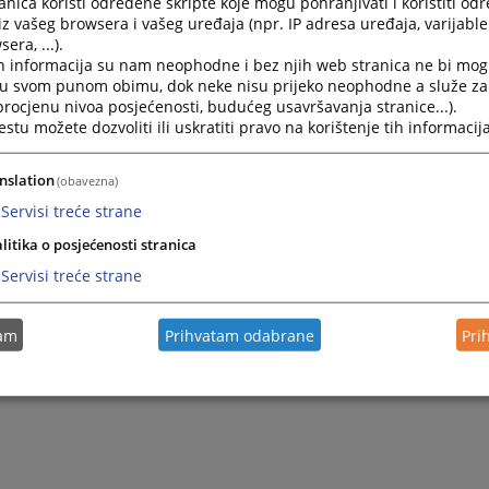
nica koristi određene skripte koje mogu pohranjivati i koristiti od
iz vašeg browsera i vašeg uređaja (npr. IP adresa uređaja, varijable 
era, ...).
h informacija su nam neophodne i bez njih web stranica ne bi mog
i u svom punom obimu, dok neke nisu prijeko neophodne a služe z
 procjenu nivoa posjećenosti, budućeg usavršavanja stranice...).
tu možete dozvoliti ili uskratiti pravo na korištenje tih informacija
nslation
(obavezna)
Servisi treće strane
litika o posjećenosti stranica
Servisi treće strane
tam
Prihvatam odabrane
Pri