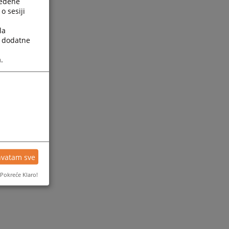
ređene
o sesiji
la
a dodatne
.
hvatam sve
Pokreće Klaro!