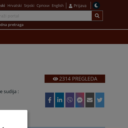
ski
Hrvatski
Srpski
Српски
English
Prijava
dna pretraga
2314
PREGLEDA
 sudija :