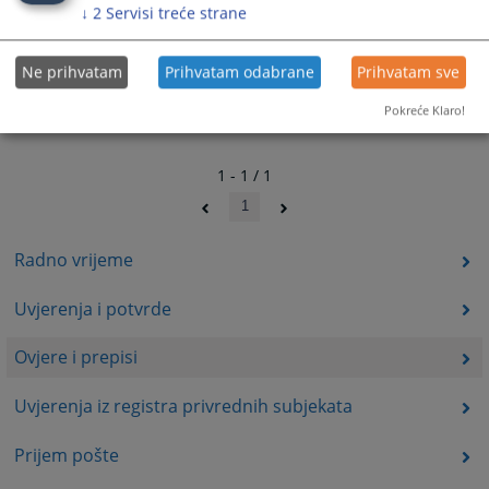
↓
2
Servisi treće strane
Ne prihvatam
Prihvatam odabrane
Prihvatam sve
Pokreće Klaro!
1 - 1 / 1
1
Radno vrijeme
Uvjerenja i potvrde
Ovjere i prepisi
Uvjerenja iz registra privrednih subjekata
Prijem pošte