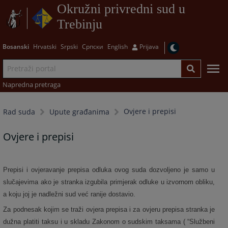
Okružni privredni sud u
Trebinju
Bosanski
Hrvatski
Srpski
Српски
English
Prijava
Napredna pretraga
Ovjere i prepisi
Rad suda
Upute građanima
Ovjere i prepisi
Prepisi i ovjeravanje prepisa odluka ovog suda dozvoljeno je samo u
slučajevima ako je stranka izgubila primjerak odluke u izvornom obliku,
a koju joj je nadležni sud već ranije dostavio.
Za podnesak kojim se traži ovjera prepisa i za ovjeru prepisa stranka je
dužna platiti taksu i u skladu Zakonom o sudskim taksama ( “Službeni