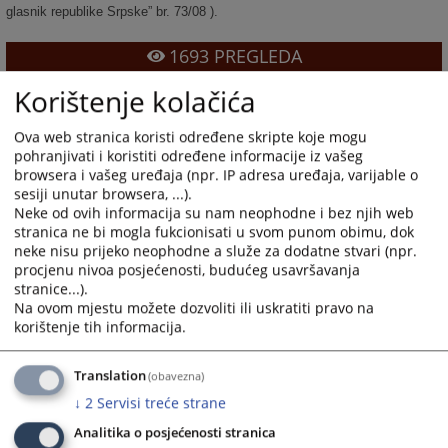
glasnik republike Srpske” br. 73/08 ).
1693
PREGLEDA
Korištenje kolačića
Ova web stranica koristi određene skripte koje mogu
pohranjivati i koristiti određene informacije iz vašeg
browsera i vašeg uređaja (npr. IP adresa uređaja, varijable o
sesiji unutar browsera, ...).
Neke od ovih informacija su nam neophodne i bez njih web
stranica ne bi mogla fukcionisati u svom punom obimu, dok
neke nisu prijeko neophodne a služe za dodatne stvari (npr.
procjenu nivoa posjećenosti, budućeg usavršavanja
stranice...).
Na ovom mjestu možete dozvoliti ili uskratiti pravo na
korištenje tih informacija.
Translation
(obavezna)
↓
2
Servisi treće strane
Analitika o posjećenosti stranica