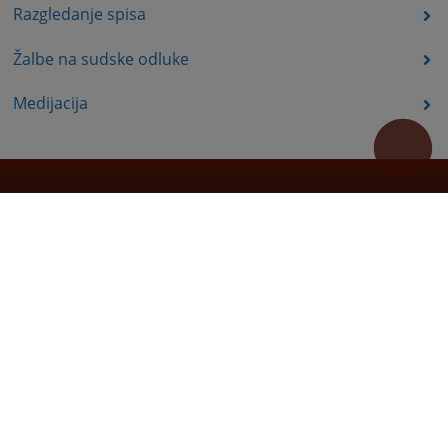
Razgledanje spisa
Žalbe na sudske odluke
Medijacija
Korisni linkovi
Pomoć za korištenje
Mapa stranice
Redizajn web stranice je finansirala Evropska unija. Za njen sadržaj isključivo je odgovorno
Visoko sudsko i tužilačko vijeće BiH i ona ne odražava nužno stavove Evropske unije.