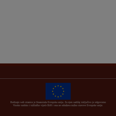
Redizajn web stranice je finansirala Evropska unija. Za njen sadržaj isključivo je odgovorno
Visoko sudsko i tužilačko vijeće BiH i ona ne odražava nužno stavove Evropske unije.