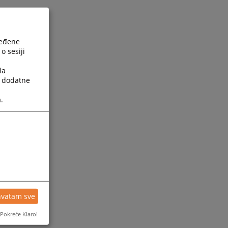
ređene
o sesiji
la
a dodatne
.
hvatam sve
Pokreće Klaro!