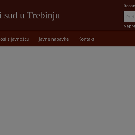
Bosan
i sud u Trebinju
Idi
na
Napre
sadržaj
osi s javnošću
Javne nabavke
Kontakt