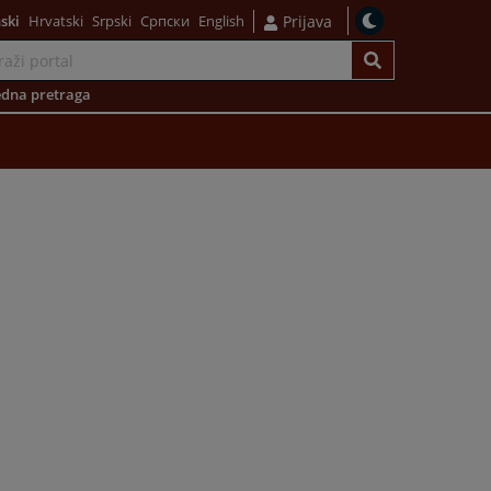
ski
Hrvatski
Srpski
Српски
English
Prijava
dna pretraga