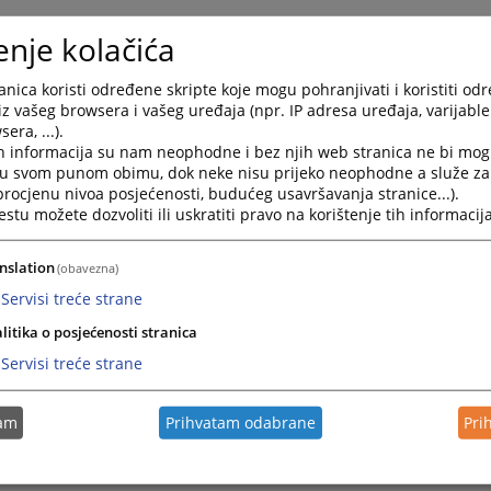
enje kolačića
nica koristi određene skripte koje mogu pohranjivati i koristiti od
iz vašeg browsera i vašeg uređaja (npr. IP adresa uređaja, varijable 
era, ...).
h informacija su nam neophodne i bez njih web stranica ne bi mog
i u svom punom obimu, dok neke nisu prijeko neophodne a služe z
 procjenu nivoa posjećenosti, budućeg usavršavanja stranice...).
tu možete dozvoliti ili uskratiti pravo na korištenje tih informacija
nslation
(obavezna)
Servisi treće strane
litika o posjećenosti stranica
Servisi treće strane
tam
Prihvatam odabrane
Pri