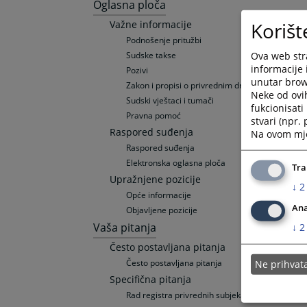
Oglasna ploča
Korišt
Važne informacije
Podnošenje pritužbi
Ova web stra
Sudske takse
informacije 
Pozivi
unutar brows
Zakon i propisi o privrednim društvima
Neke od ovi
Sudski vještaci i tumači
fukcionisat
Pravna pomoć
stvari (npr.
Raspored suđenja
Na ovom mjes
Raspored suđenja
Elektronska oglasna ploča
Tra
Upražnjene pozicije
↓
2
Opće informacije
Ana
Objavljene pozicije
Vaša pitanja
↓
2
Često postavljana pitanja
Često postavljana pitanja
Ne prihva
Specifična pitanja
Rad registra privrednih subjekata