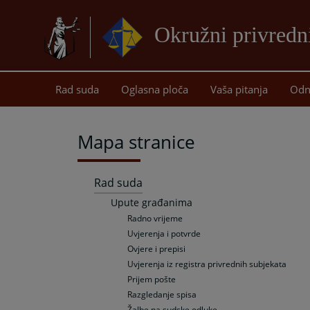
Okružni privredn
Rad suda
Oglasna ploča
Vaša pitanja
Odn
Mapa stranice
Rad suda
Upute građanima
Radno vrijeme
Uvjerenja i potvrde
Ovjere i prepisi
Uvjerenja iz registra privrednih subjekata
Prijem pošte
Razgledanje spisa
Žalbe na sudske odluke