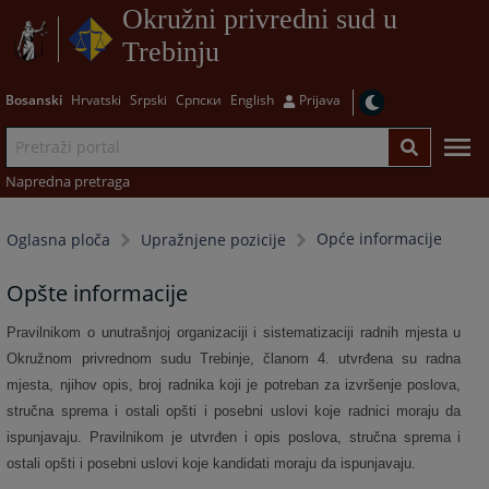
Okružni privredni sud u
Trebinju
Bosanski
Hrvatski
Srpski
Српски
English
Prijava
Napredna pretraga
Opće informacije
Oglasna ploča
Upražnjene pozicije
Opšte informacije
Pravilnikom o unutrašnjoj organizaciji i sistematizaciji radnih mjesta u
Okružnom privrednom sudu Trebinje, članom 4. utvrđena su radna
mjesta, njihov opis, broj radnika koji je potreban za izvršenje poslova,
stručna sprema i ostali opšti i posebni uslovi koje radnici moraju da
ispunjavaju. Pravilnikom je utvrđen i opis poslova, stručna sprema i
ostali opšti i posebni uslovi koje kandidati moraju da ispunjavaju.