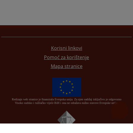
Korisni linkovi
Pomoć za korištenje
Mapa stranice
Redizajn web stranice je finansirala Evropska unija. Za njen sadržaj isključivo je odgovorno
Visoko sudsko i tužilačko vijeće BiH i ona ne odražava nužno stavove Evropske unije.