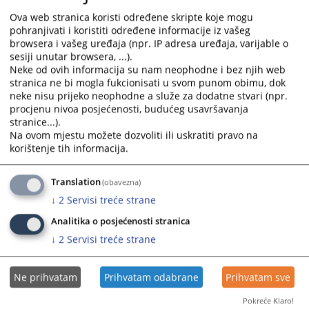
Ova web stranica koristi određene skripte koje mogu
pohranjivati i koristiti određene informacije iz vašeg
Pored naprijed navedenih uslova, potrebno je da kandidat i spunjava i
browsera i vašeg uređaja (npr. IP adresa uređaja, varijable o
posebne uslove:
sesiji unutar browsera, ...).
Neke od ovih informacija su nam neophodne i bez njih web
-
odgovarajuća školska sprema,
stranica ne bi mogla fukcionisati u svom punom obimu, dok
odgovarajuće radno islustvo u traženom stepenu obrazovanja i
neke nisu prijeko neophodne a služe za dodatne stvari (npr.
procjenu nivoa posjećenosti, budućeg usavršavanja
položen pravosudni ili stručni ispit.
stranice...).
Na ovom mjestu možete dozvoliti ili uskratiti pravo na
korištenje tih informacija.
Sve molbe za prijem u radni odnos predaju se na pisarnici suda, ili
putem pošte na adresu:
Translation
(obavezna)
Okružni privredni sud Trebinje
↓
2
Servisi treće strane
Kralja Petra I Oslobodioca bb
Analitika o posjećenosti stranica
89101 Trebinje
↓
2
Servisi treće strane
Republika Srpska
Bosna i Hercegovina
Ne prihvatam
Prihvatam odabrane
Prihvatam sve
Sudije i stručni saradnici biraju se na način i u postupku propisanom
Zakonom o visokom sudskom i tužilačkom vijeću BiH.
Pokreće Klaro!