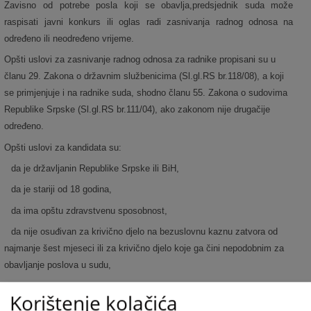
Zavisno od potrebe posla koji se obavlja,predsjednik suda može
raspisati javni konkurs ili oglas radi zasnivanja radnog odnosa na
određeno ili neodređeno vrijeme.
Opšti uslovi za zasnivanje radnog odnosa za radnike propisani su u
članu 29. Zakona o državnim službenicima (Sl.gl.RS br.118/08), a koji
se primjenjuje i na radnike suda, shodno članu 55. Zakona o sudovima
Republike Srpske (Sl.gl.RS br.111/04), ako zakonom nije drugačije
određeno.
Opšti uslovi za kandidata su:
da je državljanin Republike Srpske ili BiH,
da je stariji od 18 godina,
da ima opštu zdravstvenu sposobnost,
da nije osuđivan za krivično djelo na bezuslovnu kaznu zatvora od
najmanje šest mjeseci ili za krivično djelo koje ga čini nepodobnim za
obavljanje poslova u sudu,
da ispunjava i druge uslove utvrđene zakonom, drugim propisima ili
Korištenje kolačića
aktom o unutrašnjoj organizaciji i sistematizaciji radnih mjesta u sudu.