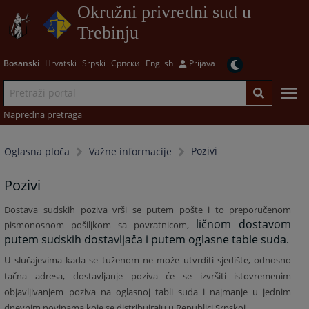
Okružni privredni sud u
Trebinju
Bosanski
Hrvatski
Srpski
Српски
English
Prijava
Napredna pretraga
Pozivi
Oglasna ploča
Važne informacije
Pozivi
Dostava sudskih poziva vrši se putem pošte i to preporučenom
ličnom dostavom
pismonosnom pošiljkom sa povratnicom,
putem sudskih dostavljača i putem oglasne table suda.
U slučajevima kada se tuženom ne može utvrditi sjedište, odnosno
tačna adresa, dostavljanje poziva će se izvršiti istovremenim
objavljivanjem poziva na oglasnoj tabli suda i najmanje u jednim
dnevnim novinama koje se distribuiraju u Republici Srpskoj.