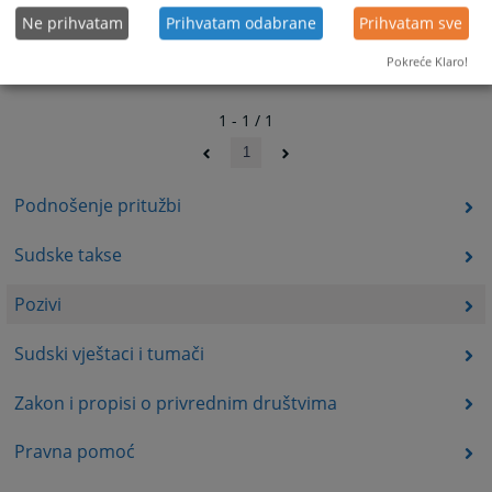
Ne prihvatam
Prihvatam odabrane
Prihvatam sve
Pokreće Klaro!
1 - 1 / 1
1
Podnošenje pritužbi
Sudske takse
Pozivi
Sudski vještaci i tumači
Zakon i propisi o privrednim društvima
Pravna pomoć