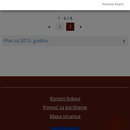
Pokreće Klaro!
1 - 6 / 8
1
2
Plan za 2015. godinu
Korisni linkovi
Pomoć za korištenje
Mapa stranice