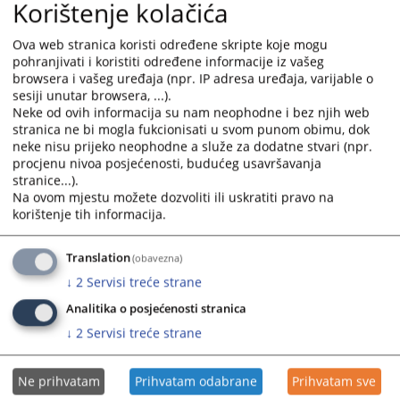
Korištenje kolačića
29.01.2025.
calendar
calendar
and
and
Ova web stranica koristi određene skripte koje mogu
Plan nabavki Okružnog privrednog suda u Trebinju za 2023.
select
select
pohranjivati i koristiti određene informacije iz vašeg
godinu
a
a
browsera i vašeg uređaja (npr. IP adresa uređaja, varijable o
06.06.2023.
date.
date.
sesiji unutar browsera, ...).
Press
Press
Neke od ovih informacija su nam neophodne i bez njih web
Plan nabavki Okružnog privrednog suda u Trebinju za
the
the
stranica ne bi mogla fukcionisati u svom punom obimu, dok
2022.godinu
neke nisu prijeko neophodne a služe za dodatne stvari (npr.
question
question
24.03.2022.
procjenu nivoa posjećenosti, budućeg usavršavanja
mark
mark
stranice...).
key
key
Na ovom mjestu možete dozvoliti ili uskratiti pravo na
Plan nabavki Okružnog privrednog suda u Trebinju za
to
to
korištenje tih informacija.
2021.godinu
get
get
07.06.2021.
the
the
Translation
(obavezna)
keyboard
keyboard
Plan nabavki Okružnog privrednog suda u Trebinju za
↓
2
Servisi treće strane
shortcuts
shortcuts
2020.godinu.
for
for
Analitika o posjećenosti stranica
14.02.2020.
changing
changing
↓
2
Servisi treće strane
dates.
dates.
Ne prihvatam
Prihvatam odabrane
Prihvatam sve