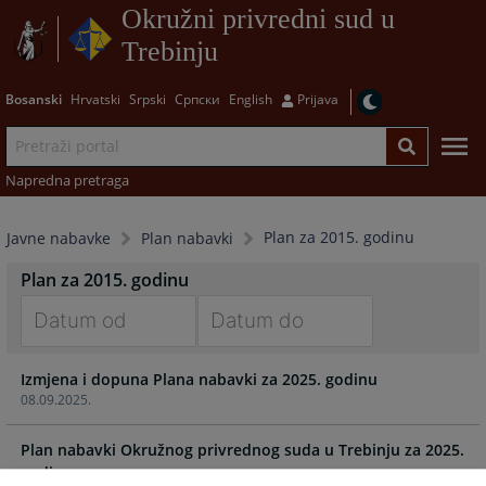
Okružni privredni sud u
Trebinju
Bosanski
Hrvatski
Srpski
Српски
English
Prijava
Napredna pretraga
Plan za 2015. godinu
Javne nabavke
Plan nabavki
Plan za 2015. godinu
Navigate
Navigate
Izmjena i dopuna Plana nabavki za 2025. godinu
forward
forward
08.09.2025.
to
to
interact
interact
Plan nabavki Okružnog privrednog suda u Trebinju za 2025.
with
with
godinu
the
the