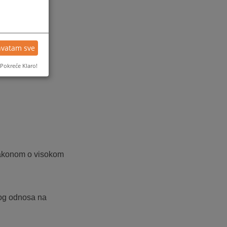
hvatam sve
tem pošte na
Pokreće Klaro!
 Zakonom o visokom
nog odnosa na