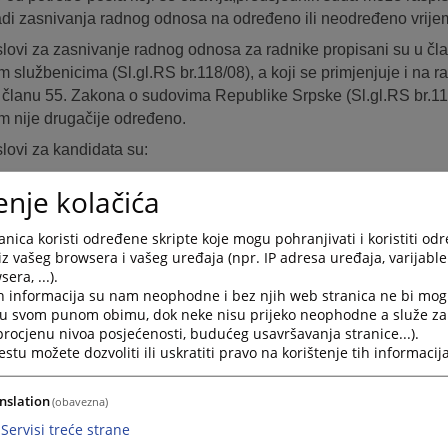
adi zasnivanja radnog odnosa na određeno ili neodređeno vrije
slovi za zasnivanje radnog odnosa za radnike propisani su u čl
m službenicima (Sl.gl.RS br.118/08), a koji se primjenjuje i na r
članu 55. Zakona o sudovima Republike Srpske (Sl.gl.RS br.11
 nije drugačije određeno.
slovi za kandidata su:
e državljanin Republike Srpske ili BiH,
enje kolačića
 stariji od 18 godina,
nica koristi određene skripte koje mogu pohranjivati i koristiti od
ma opštu zdravstvenu sposobnost,
iz vašeg browsera i vašeg uređaja (npr. IP adresa uređaja, varijable 
ije osuđivan za krivično djelo na bezuslovnu kaznu zatvora od 
era, ...).
h informacija su nam neophodne i bez njih web stranica ne bi mog
 ili za krivično djelo koje ga čini nepodobnim za obavljanje pos
i u svom punom obimu, dok neke nisu prijeko neophodne a služe z
spunjava i druge uslove utvrđene zakonom, drugim propisima ili
 procjenu nivoa posjećenosti, budućeg usavršavanja stranice...).
joj organizaciji i sistematizaciji radnih mjesta u sudu.
tu možete dozvoliti ili uskratiti pravo na korištenje tih informacija
nslation
(obavezna)
aprijed navedenih uslova, potrebno je da kandidat i spunjava i
Servisi treće strane
odgovarajuća školska sprema,