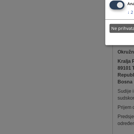
Ana
-
odgo
↓
2
-
polož
Ne prihva
Sve mol
adresu:
Okružni
Kralja 
89101 T
Republ
Bosna 
Sudije 
sudskom
Prijem 
Predsje
određen