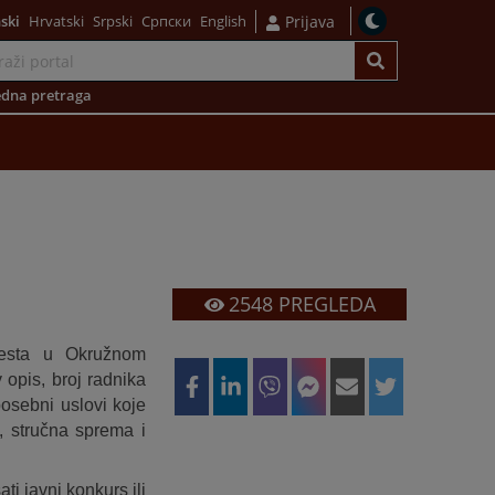
ski
Hrvatski
Srpski
Српски
English
Prijava
dna pretraga
2548
PREGLEDA
mjesta u Okružnom
 opis, broj radnika
posebni uslovi koje
, stručna sprema i
i javni konkurs ili