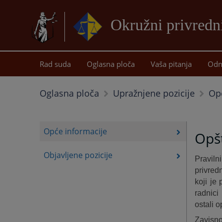
Okružni privredn
Rad suda
Oglasna ploča
Vaša pitanja
Odn
Op
Oglasna ploča
Upražnjene pozicije
Opće informacije
Opšt
Objavljene pozicije
Praviln
privred
koji je
radnici
ostali o
Zavisno