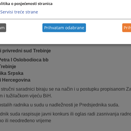
litika o posjećenosti stranica
varajuće radno islustvo u traženom stepenu obrazovanja i
Servisi treće strane
en pravosudni ili stručni ispit.
tam
Prihvatam odabrane
Pri
be za prijem u radni odnos predaju se na pisarnici suda, ili pu
 privredni sud Trebinje
Petra I Oslobodioca bb
rebinje
ika Srpska
i Hercegovina
i stručni saradnici biraju se na način i u postupku propisanom
 i tužilačkom vijeću BiH.
ostalih radnika u sudu u nadležnosti je Predsjednika suda.
dnik suda raspisuje javni konkurs ili oglas radi zasnivanja rad
o ili neodređeno vrijeme