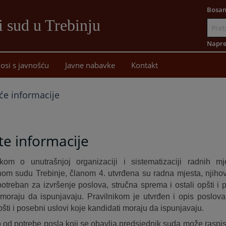
Bosan
i sud u Trebinju
Idi
na
Napre
sadržaj
osi s javnošću
Javne nabavke
Kontakt
će informacije
e informacije
ikom o unutrašnjoj organizaciji i sistematizaciji radnih 
nom sudu Trebinje, članom 4. utvrđena su radna mjesta, njihov
 potreban za izvršenje poslova, stručna sprema i ostali opšti i 
 moraju da ispunjavaju. Pravilnikom je utvrđen i opis poslova
pšti i posebni uslovi koje kandidati moraju da ispunjavaju.
 od potrebe posla koji se obavlja,predsjednik suda može raspisat