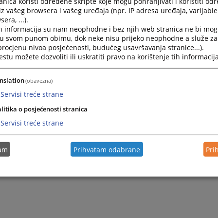
nica koristi određene skripte koje mogu pohranjivati i koristiti od
Zakoni i propisi o privrednim društvima
iz vašeg browsera i vašeg uređaja (npr. IP adresa uređaja, varijable 
era, ...).
31.01.2012.
h informacija su nam neophodne i bez njih web stranica ne bi mog
i u svom punom obimu, dok neke nisu prijeko neophodne a služe z
 procjenu nivoa posjećenosti, budućeg usavršavanja stranice...).
tu možete dozvoliti ili uskratiti pravo na korištenje tih informacija
nslation
(obavezna)
Servisi treće strane
litika o posjećenosti stranica
Servisi treće strane
tam
Prihvatam odabrane
Pri