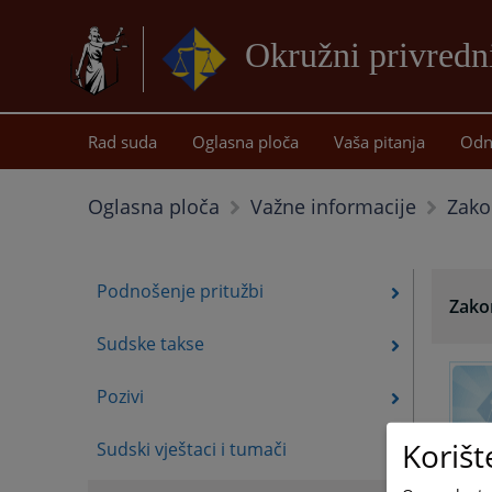
Okružni privredn
Rad suda
Oglasna ploča
Vaša pitanja
Odn
Zako
Oglasna ploča
Važne informacije
Podnošenje pritužbi
Zako
Sudske takse
Pozivi
Korišt
Sudski vještaci i tumači