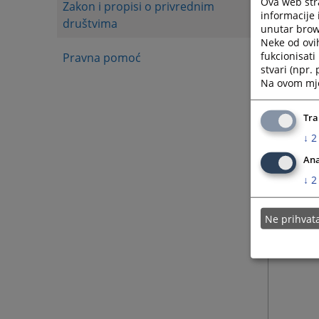
Ova web stra
Zakon i propisi o privrednim
informacije 
društvima
unutar brows
Neke od ovi
fukcionisat
Pravna pomoć
stvari (npr.
Na ovom mjes
Tra
↓
2
Ana
↓
2
Ne prihva