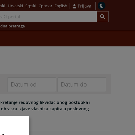
ski
Hrvatski
Srpski
Српски
English
Prijava
dna pretraga
Navigate
Navigate
forward
forward
pokretanje redovnog likvidacionog postupka i
to
to
obrasca izjave vlasnika kapitala poslovnog
interact
interact
with
with
the
the
calendar
calendar