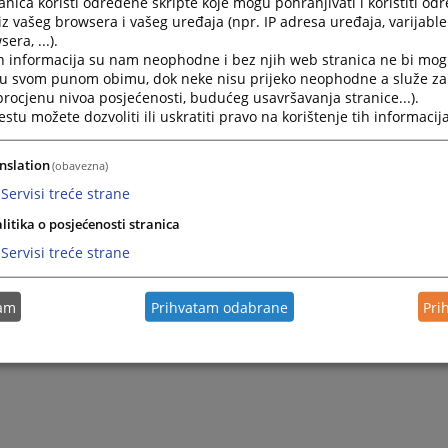
nica koristi određene skripte koje mogu pohranjivati i koristiti od
sniji pristup informacijama. Ovim putem želimo Vam se približ
iz vašeg browsera i vašeg uređaja (npr. IP adresa uređaja, varijable 
taviti naše djelovanje, te poboljšati kvalitet rada suda. T
era, ...).
acije budu blagovremeno prezentovane i konstantno ažu
h informacija su nam neophodne i bez njih web stranica ne bi mog
i u svom punom obimu, dok neke nisu prijeko neophodne a služe z
ugestija, primjedbi i pohvala nastojaćemo zajedno doprini
 procjenu nivoa posjećenosti, budućeg usavršavanja stranice...).
ijem radu.
tu možete dozvoliti ili uskratiti pravo na korištenje tih informacija
ovanjem,
nslation
(obavezna)
Servisi treće strane
litika o posjećenosti stranica
Servisi treće strane
tam
Prihvatam odabrane
Pri