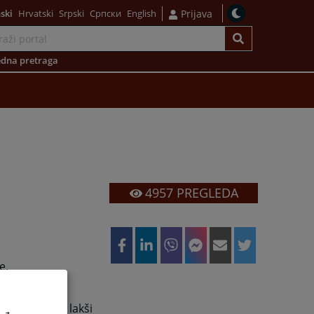
ski
Hrvatski
Srpski
Српски
English
Prijava
dna pretraga
4957
PREGLEDA
e.
ogućiti vam lakši