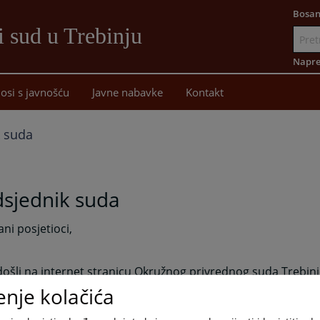
Bosan
i sud u Trebinju
Idi
na
Napre
sadržaj
osi s javnošću
Javne nabavke
Kontakt
k suda
dsjednik suda
ni posjetioci,
šli na internet stranicu Okružnog privrednog suda Trebinj
enje kolačića
jem ove novine želimo Vam predstaviti rad našeg suda i om