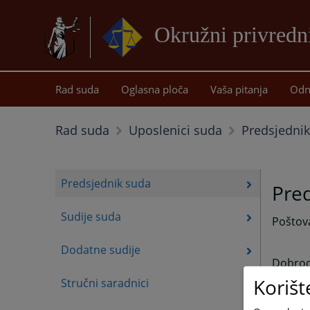
Okružni privredn
Rad suda
Oglasna ploča
Vaša pitanja
Odn
Predsjedni
Rad suda
Uposlenici suda
Predsjednik suda
Pre
Sudije suda
Poštova
Dodatne sudije
Dobrodo
Korišt
Stručni saradnici
Uvođen