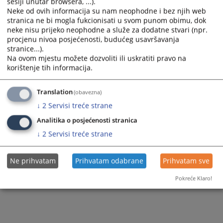
sesiji unutar browsera, ...).
Neke od ovih informacija su nam neophodne i bez njih web
stranica ne bi mogla fukcionisati u svom punom obimu, dok
neke nisu prijeko neophodne a služe za dodatne stvari (npr.
procjenu nivoa posjećenosti, budućeg usavršavanja
stranice...).
Na ovom mjestu možete dozvoliti ili uskratiti pravo na
korištenje tih informacija.
Translation
(obavezna)
↓
2
Servisi treće strane
Analitika o posjećenosti stranica
↓
2
Servisi treće strane
Ne prihvatam
Prihvatam odabrane
Prihvatam sve
Pokreće Klaro!