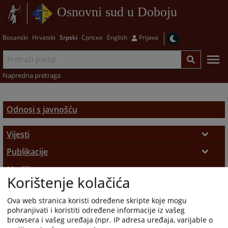
Osnovni sud u Doboju
Bosanski
Hrvatski
Srpski
Српски
English
Prijava
Napredna pretraga
Odnosi s javnošću
Vijesti
Aktuelnosti
Publikacije
Promotivni materijali
Mediji
Saopštenja za javnost
Korištenje kolačića
Osoba za odnose s javnošću
Zakon o slobodi pristupa informacijama
Ova web stranica koristi određene skripte koje mogu
Zahtjevi za medijska obraćanja
pohranjivati i koristiti određene informacije iz vašeg
browsera i vašeg uređaja (npr. IP adresa uređaja, varijable o