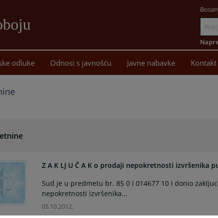
Bosan
oboju
Idi
na
Napre
sadržaj
ske odluke
Odnosi s javnošću
Javne nabavke
Kontakt
nine
etnine
Z A K LJ U Č A K o prodaji nepokretnosti izvršenika
Sud je u predmetu br. 85 0 I 014677 10 I donio zaklj
nepokretnosti izvršenika...
05.10.2012.