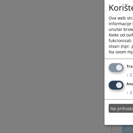
Korišt
Ova web stra
informacije 
unutar brows
Neke od ovi
fukcionisat
stvari (npr.
Na ovom mjes
Tra
↓
2
Ana
↓
2
Ne prihva