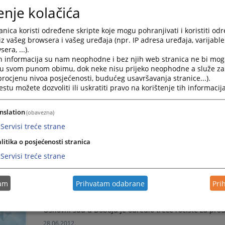
enje kolačića
Z A K LJ U Č A K o prodaji nekretnina izvršenika pu
nica koristi određene skripte koje mogu pohranjivati i koristiti od
U predmetu ovog suda br. 85 0 I 0009696 09 I...
iz vašeg browsera i vašeg uređaja (npr. IP adresa uređaja, varijable 
30.08.2012.
era, ...).
h informacija su nam neophodne i bez njih web stranica ne bi mog
i u svom punom obimu, dok neke nisu prijeko neophodne a služe z
Z A K LJ U Č A K o prodaji nekretnina izvršenika pu
 procjenu nivoa posjećenosti, budućeg usavršavanja stranice...).
tu možete dozvoliti ili uskratiti pravo na korištenje tih informacija
U predmetu ovog suda br. 85 0 I 015264 10 I...
23.08.2012.
nslation
(obavezna)
Servisi treće strane
Z A K LJ U Č A K o prodaji nekretnina izvršenika pu
litika o posjećenosti stranica
Servisi treće strane
09.07.2012.
tam
Prihvatam odabrane
Pri
Z A K LJ U Č A K o prodaji nekretnina izvršenika pu
Osnovni sud u Doboju je odredio treće ročište za pro
28.06.2012.