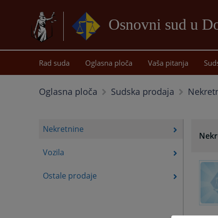
Osnovni sud u D
Rad suda
Oglasna ploča
Vaša pitanja
Sud
Nekret
Oglasna ploča
Sudska prodaja
Nekretnine
Nekr
Vozila
Ostale prodaje