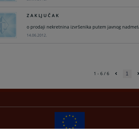
Z A K LJ U Č A K
o prodaji nekretnina izvršenika putem javnog nadmeta
14.06.2012.
1 - 6 / 6
1
Redizajn web stranice je finansirala Evropska unija. Za njen sadržaj isključivo je odgovorno
Visoko sudsko i tužilačko vijeće BiH i ona ne odražava nužno stavove Evropske unije.