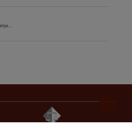
nja...
© 2021
Visoki sudski i tužilački savjet