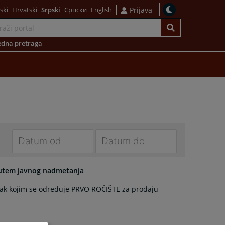
ski
Hrvatski
Srpski
Српски
English
Prijava
dna pretraga
Navigate
Navigate
forward
forward
 putem javnog nadmetanja
to
to
ucak kojim se određuje PRVO ROČIŠTE za prodaju
interact
interact
with
with
the
the
calendar
calendar