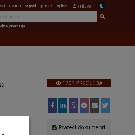
ski
Hrvatski
Srpski
Српски
English
Prijava
dna pretraga
ma
1701
PREGLEDA
Prateći dokumenti