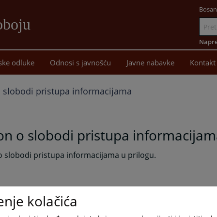
Bosan
oboju
Idi
na
Napre
sadržaj
ske odluke
Odnosi s javnošću
Javne nabavke
Kontakt
 slobodi pristupa informacijama
n o slobodi pristupa informacija
 slobodi pristupa informacijama u prilogu.
enje kolačića