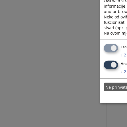
Ova web stra
informacije 
unutar brows
Neke od ovi
fukcionisat
stvari (npr.
Na ovom mjes
Tra
↓
2
Ana
↓
2
Ne prihva