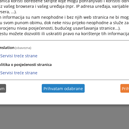
nica koristi određene skripte koje mogu pohranjivati i koristiti od
iz vašeg browsera i vašeg uređaja (npr. IP adresa uređaja, varijable 
era, ...).
h informacija su nam neophodne i bez njih web stranica ne bi mog
i u svom punom obimu, dok neke nisu prijeko neophodne a služe z
 procjenu nivoa posjećenosti, budućeg usavršavanja stranice...).
tu možete dozvoliti ili uskratiti pravo na korištenje tih informacija
nslation
(obavezna)
Servisi treće strane
litika o posjećenosti stranica
Servisi treće strane
tam
Prihvatam odabrane
Pri