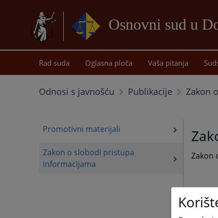
Osnovni sud u D
Rad suda
Oglasna ploča
Vaša pitanja
Sud
Zakon o
Odnosi s javnošću
Publikacije
Promotivni materijali
Zako
Zakon o slobodi pristupa
Zakon o
informacijama
Korišt