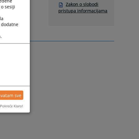
ređene
Zakon o slobodi
o sesiji
pristupa informacijama
la
a dodatne
.
hvatam sve
Pokreće Klaro!