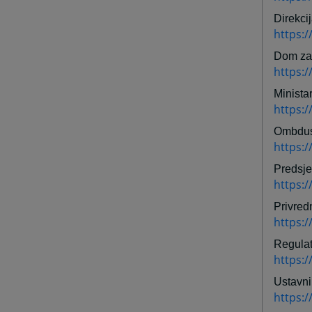
Direkci
https:/
Dom za 
https:
Minista
https:
Ombdu
https:
Predsje
https:
Privred
https:
Regulat
https:/
Ustavni
https: