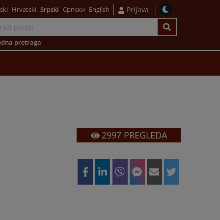
ski
Hrvatski
Srpski
Српски
English
Prijava
dna pretraga
2997
PREGLEDA