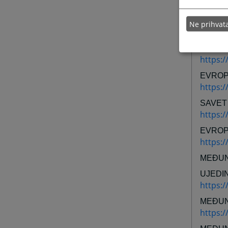
EVROP
EVROP
Ne prihva
https:/
EVROP
https:/
EVROP
https:
SAVET
https:/
EVROP
https:/
MEĐUN
UJEDI
https:
MEĐUN
https:/