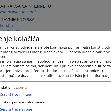
A PRAKSA NA INTERNETU
/csd.pravosudje.ba/
PRAVNIH PROPISA
kon.ba
islativa.ba
enje kolačića
koni.ba
nica koristi određene skripte koje mogu pohranjivati i koristiti od
iz vašeg browsera i vašeg uređaja (npr. IP adresa uređaja, varijable 
ARODNE ORGANIZACIJE I SUDOVI
era, ...).
NJENE NACIJE
h informacija su nam neophodne i bez njih web stranica ne bi mog
//www.un.org/
i u svom punom obimu, dok neke nisu prijeko neophodne a služe z
 procjenu nivoa posjećenosti, budućeg usavršavanja stranice...).
ARODNI SUD PRAVDE
tu možete dozvoliti ili uskratiti pravo na korištenje tih informacija
/www.icj-cij.org/
ARODNI KRIVIČNI TRIBUNAL U HAGU
nslation
(obavezna)
/www.un.org/icty/
Servisi treće strane
ARODNI KRIVIČNI SUD
litika o posjećenosti stranica
//www.iccnow.org/
Servisi treće strane