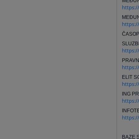
MEĐUN
https:/
MEĐUN
https:
ČASOP
SLUZB
https:/
PRAVN
https:/
ELIT S
https:/
ING P
https:/
INFOT
https:/
BAZE 