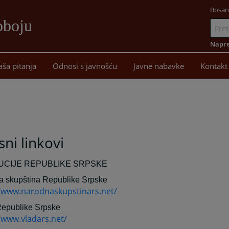
Bosan
oboju
Idi
na
Napre
sadržaj
aša pitanja
Odnosi s javnošću
Javne nabavke
Kontakt
sni linkovi
TUCIJE REPUBLIKE SRPSKE
 skupština Republike Srpske
//www.narodnaskupstinars.net/
Republike Srpske
/www.vladars.net/