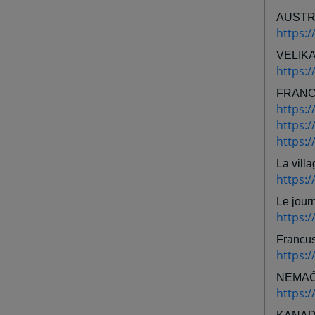
AUSTR
https:/
VELIKA
https:
FRAN
https:
https:/
https:/
La villa
https:/
Le jour
https:/
Francus
https:/
NEMA
https:/