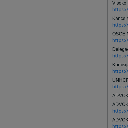
Visoko 
https:/
Kancela
https:/
OSCE M
https:
Delegac
https:/
Komisij
https:
UNHCR
https:
ADVOK
ADVOK
https:
ADVOK
https: