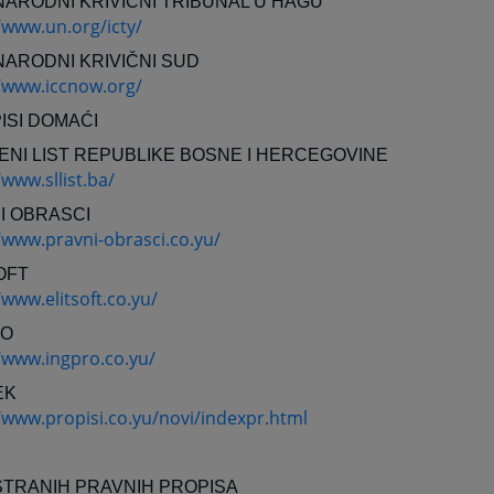
ARODNI KRIVIČNI TRIBUNAL U HAGU
/www.un.org/icty/
ARODNI KRIVIČNI SUD
//www.iccnow.org/
ISI DOMAĆI
ENI LIST REPUBLIKE BOSNE I HERCEGOVINE
/www.sllist.ba/
I OBRASCI
/www.pravni-obrasci.co.yu/
OFT
/www.elitsoft.co.yu/
RO
/www.ingpro.co.yu/
EK
/www.propisi.co.yu/novi/indexpr.html
STRANIH PRAVNIH PROPISA