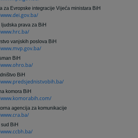
ja za Evropske integracije Vijeća ministara BiH
/www.dei.gov.ba/
ljudska prava za BiH
//www.hrc.ba/
rstvo vanjskih poslova BiH
//www.mvp.gov.ba/
sman BiH
//www.ohro.ba/
dništvo BiH
//www.predsjednistvobih.ba/
na komora BiH
//www.komorabih.com/
orna agencija za komunikacije
/www.cra.ba/
 sud BiH
//www.ccbh.ba/