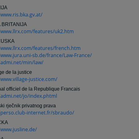
IJA
/www.ris.bka.gv.at/
 BRITANIJA
//www.llrx.com/features/uk2.htm
CUSKA
//www.llrx.com/features/french.htm
/www.jura.uni-sb.de/france/Law-France/
/admi.net/min/law/
ge de la justice
/www.village-justice.com/
nal officiel de la Republique Francais
/admi.net/jo/index.phtml
ki rječnik privatnog prava
/perso.club-internet.fr/sbraudo/
ČKA
/www.jusline.de/