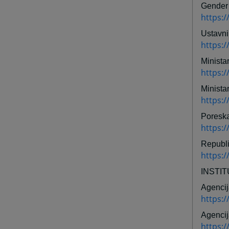
Gender 
https:/
Ustavni
https:
Minista
https:
Ministar
https:/
Poreska
https:
Republi
https:
INSTI
Agencij
https:
Agencij
https:/