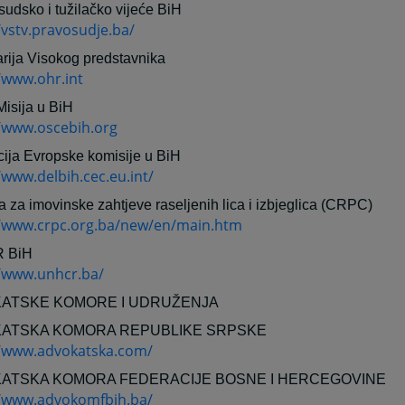
sudsko i tužilačko vijeće BiH
/vstv.pravosudje.ba/
rija Visokog predstavnika
/www.ohr.int
isija u BiH
//www.oscebih.org
ija Evropske komisije u BiH
/www.delbih.cec.eu.int/
a za imovinske zahtjeve raseljenih lica i izbjeglica (CRPC)
//www.crpc.org.ba/new/en/main.htm
 BiH
//www.unhcr.ba/
ATSKE KOMORE I UDRUŽENJA
ATSKA KOMORA REPUBLIKE SRPSKE
//www.advokatska.com/
ATSKA KOMORA FEDERACIJE BOSNE I HERCEGOVINE
//www.advokomfbih.ba/