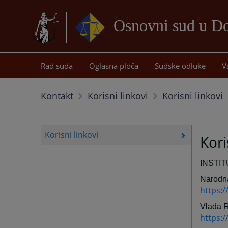
Osnovni sud u D
Rad suda
Oglasna ploča
Sudske odluke
V
Korisni linkovi
Kontakt
Korisni linkovi
Korisni linkovi
Kori
INSTI
Narodna
https:
Vlada 
https:/