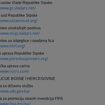
centar Vlade Republike Srpske
/www.gc.vladars.net/
 sud Republike Srpske
//www.ustavnisud.org/
rstvo unutrašnjih poslova
//www.mup.vladars.net/
stvo za izbjeglice i raseljena lica
/www.mirl.org/
 uprava Republike Srpske
//www.poreskaupravars.org/
čka uprava carina
//www.rucrs.com/
TUCIJE BOSNE I HERCEGOVINE
a za državnu službu
//www.ads.gov.ba/
a za promociju stranih investicija FIPA
/www.fipa.gov.ba/