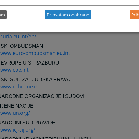
SKO PRAVO I INSTITUCIJE
SKA UNIJA
tam
Prihvatam odabrane
Pri
/europa.eu.int/
SKI SUD
/curia.eu.int/en/
SKI OMBUDSMAN
//www.euro-ombudsman.eu.int
 EVROPE U STRAZBURU
/www.coe.int
SKI SUD ZA LJUDSKA PRAVA
/www.echr.coe.int
ARODNE ORGANIZACIJE I SUDOVI
NJENE NACIJE
//www.un.org/
ARODNI SUD PRAVDE
/www.icj-cij.org/