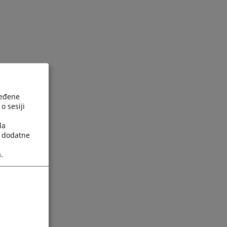
ređene
o sesiji
la
a dodatne
.