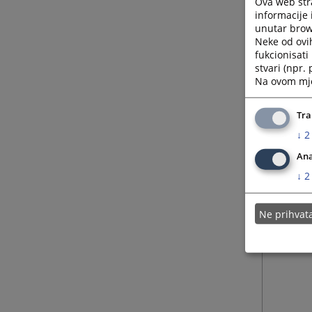
Ova web stra
informacije 
unutar brows
Neke od ovi
fukcionisat
stvari (npr.
Na ovom mjes
Tra
↓
2
Ana
↓
2
Ne prihva