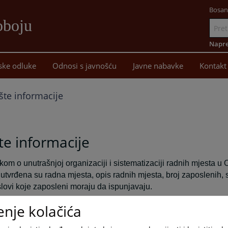
Bosan
oboju
Idi
na
Napre
sadržaj
ske odluke
Odnosi s javnošću
Javne nabavke
Kontakt
te informacije
e informacije
ikom o unutrašnjoj organizaciji i sistematizaciji radnih mjesta
utvrđena su radna mjesta, opis radnih mjesta, broj zaposlenih, 
slovi koje zaposleni moraju da ispunjavaju.
enje kolačića