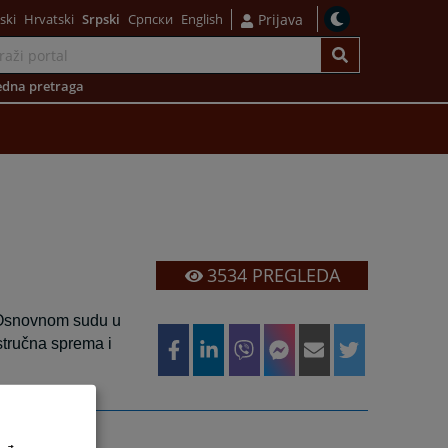
ski
Hrvatski
Srpski
Српски
English
Prijava
dna pretraga
3534
PREGLEDA
 u Osnovnom sudu u
stručna sprema i