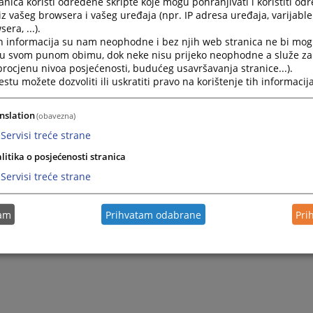
nica koristi određene skripte koje mogu pohranjivati i koristiti od
iz vašeg browsera i vašeg uređaja (npr. IP adresa uređaja, varijable 
era, ...).
h informacija su nam neophodne i bez njih web stranica ne bi mog
i u svom punom obimu, dok neke nisu prijeko neophodne a služe z
 procjenu nivoa posjećenosti, budućeg usavršavanja stranice...).
tu možete dozvoliti ili uskratiti pravo na korištenje tih informacija
nslation
(obavezna)
Servisi treće strane
litika o posjećenosti stranica
Servisi treće strane
tam
Prihvatam odabrane
Pri