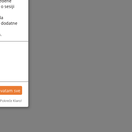
ređene
o sesiji
la
a dodatne
.
hvatam sve
Pokreće Klaro!