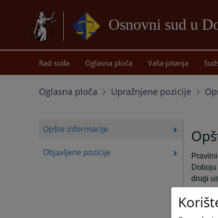
Osnovni sud u D
Rad suda
Oglasna ploča
Vaša pitanja
Sud
Opš
Oglasna ploča
Upražnjene pozicije
Opšte informacije
Opšt
Objavljene pozicije
Praviln
Doboju 
drugi u
Korišt