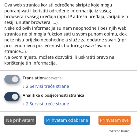
Ova web stranica koristi određene skripte koje mogu
pohranjivati i koristiti određene informacije iz vašeg
browsera i vašeg uređaja (npr. IP adresa uređaja, varijable o
sesiji unutar browsera, ...).
Neke od ovih informacija su nam neophodne i bez njih web
stranica ne bi mogla fukcionisati u svom punom obimu, dok
neke nisu prijeko neophodne a služe za dodatne stvari (npr.
Trenutno nema vijesti
procjenu nivoa posjećenosti, budućeg usavršavanja
stranice...).
Na ovom mjestu možete dozvoliti ili uskratiti pravo na
korištenje tih informacija.
Translation
(obavezna)
↓
2
Servisi treće strane
Analitika o posjećenosti stranica
↓
2
Servisi treće strane
Ne prihvatam
Prihvatam odabrane
Prihvatam sve
Pokreće Klaro!