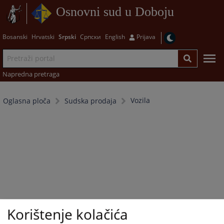
Osnovni sud u Doboju
Bosanski
Hrvatski
Srpski
Српски
English
Prijava
Napredna pretraga
Vozila
Oglasna ploča
Sudska prodaja
Korištenje kolačića