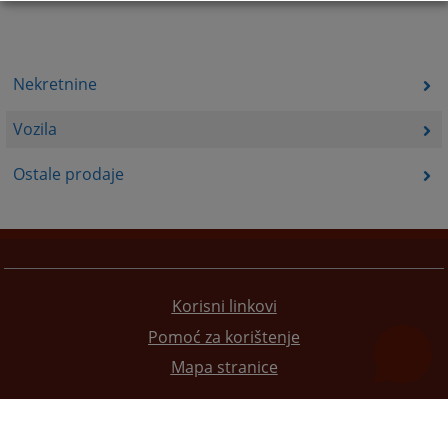
Nekretnine
Vozila
Ostale prodaje
Korisni linkovi
Pomoć za korištenje
Mapa stranice