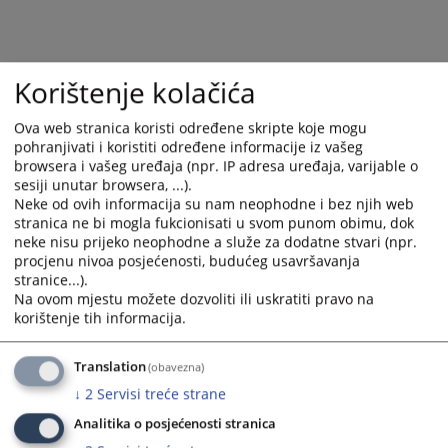
select
select
a
a
date.
date.
Korištenje kolačića
Press
Press
the
the
question
question
Ova web stranica koristi određene skripte koje mogu
pohranjivati i koristiti određene informacije iz vašeg
mark
mark
browsera i vašeg uređaja (npr. IP adresa uređaja, varijable o
key
key
sesiji unutar browsera, ...).
to
to
Neke od ovih informacija su nam neophodne i bez njih web
get
get
stranica ne bi mogla fukcionisati u svom punom obimu, dok
the
the
neke nisu prijeko neophodne a služe za dodatne stvari (npr.
keyboard
keyboard
procjenu nivoa posjećenosti, budućeg usavršavanja
stranice...).
shortcuts
shortcuts
Na ovom mjestu možete dozvoliti ili uskratiti pravo na
for
for
korištenje tih informacija.
changing
changing
dates.
dates.
Translation
(obavezna)
↓
2
Servisi treće strane
Analitika o posjećenosti stranica