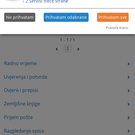
↓
2
Servisi treće strane
Ne prihvatam
Prihvatam odabrane
Prihvatam sve
Pokreće Klaro!
1 - 1 / 1
1
Radno vrijeme
Uvjerenja i potvrde
Ovjere i prepisi
Zemljišne knjige
Prijem pošte
Razgledanje spisa