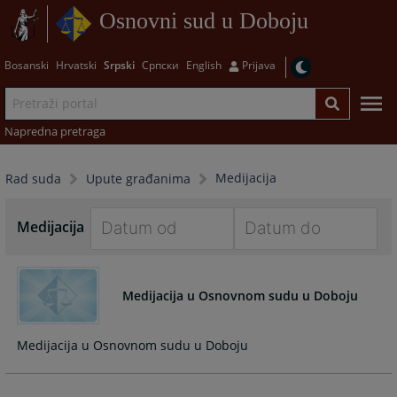
Osnovni sud u Doboju
Bosanski
Hrvatski
Srpski
Српски
English
Prijava
Napredna pretraga
Medijacija
Rad suda
Upute građanima
Medijacija
Navigate
Navigate
forward
forward
Medijacija u Osnovnom sudu u Doboju
to
to
interact
interact
with
with
Medijacija u Osnovnom sudu u Doboju
the
the
calendar
calendar
and
and