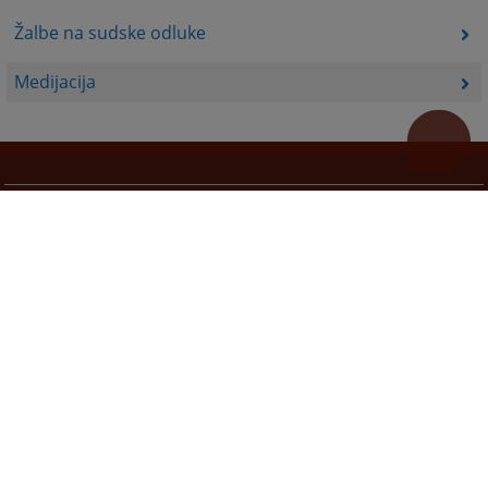
Žalbe na sudske odluke
Medijacija
Korisni linkovi
Pomoć za korištenje
Mapa stranice
Redizajn web stranice je finansirala Evropska unija. Za njen sadržaj isključivo je odgovorno
Visoko sudsko i tužilačko vijeće BiH i ona ne odražava nužno stavove Evropske unije.