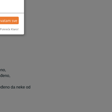
hvatam sve
Pokreće Klaro!
eno,
eđeno,
ređeno da neke od