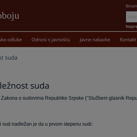
Bosan
oboju
Idi
na
Napre
sadržaj
ske odluke
Odnosi s javnošću
Javne nabavke
Kontakt
st suda
ležnost suda
z Zakona o sudovima Republike Srpske ("Službeni glasnik Repub
 sud nadležan je da u prvom stepenu sudi: