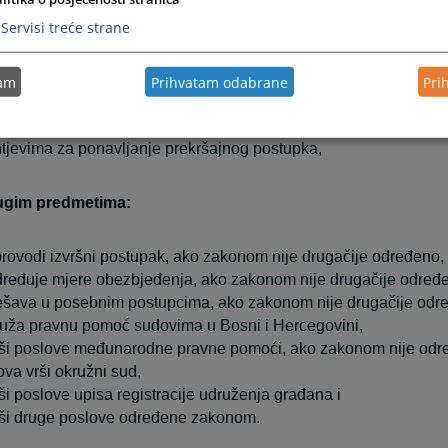
nparničnom postupku,
Servisi treće strane
rekršajnim predmetima:
tam
Prihvatam odabrane
Pri
im prekršajnim predmetima,
htjevima za ponavljanje prekršajnog postupka,
rugim predmetima:
provodi izvršni postupak, ako zakonom nije drugačije određeno,
dređuje mjere obezbjeđenja, ako zakonom nije drugačije određ
ješava u posebnim postupcima, ako zakonom nije drugačije odr
ruža pravnu pomoć sudovima u Bosni i Hercegovini,
rši poslove međunarodne pravne pomoći, ako zakonom nije od
ova vrši okružni sud,
rši poslove upisa registracije udruženja građana i
rši druge poslove određene zakonom.