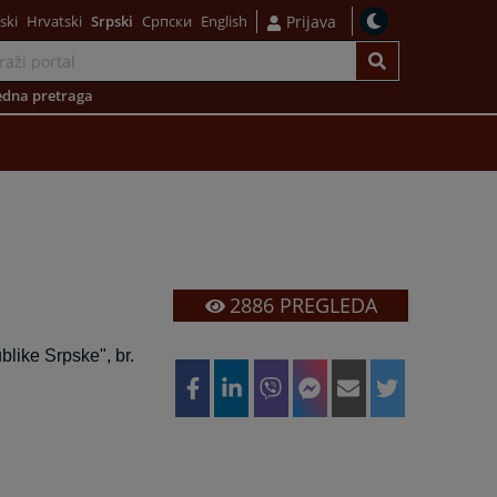
ski
Hrvatski
Srpski
Српски
English
Prijava
dna pretraga
2886
PREGLEDA
like Srpske", br.