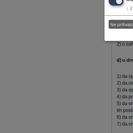
2) u va
↓
2
c) u p
Ne prihva
1) u sv
2) o za
d) u d
1) da s
2) da o
3) da r
4) da p
5) da v
tih posl
6) da v
7) da v