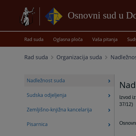
Osnovni sud u D
Rad suda
Oglasna ploča
Vaša pitanja
Sud
Nadležno
Rad suda
Organizacija suda
Nadležnost suda
Nad
Sudska odjeljenja
Izvod i
37/12)
Zemljišno-knjižna kancelarija
Osnovni
Pisarnica