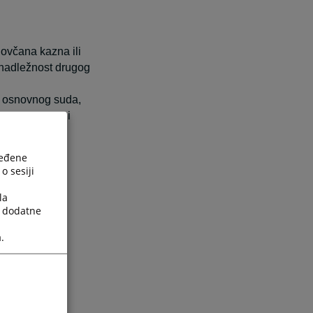
novčana kazna ili
nadležnost drugog
t osnovnog suda,
nost na osnovni
ređene
zakonom,
o sesiji
viđeno,
h posljedica
la
a dodatne
.