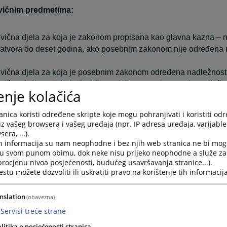
ivičnim predmetima:
rivična djela za koja je zakonom propisana kao glavna kazna – 
atvora do deset godina, ako posebnim zakonom nije određena 
rivična djela za koja je posebnim zakonom određena nadležnos
rivična djela za koja je Sud Bosne i Hercegovine prenio nadlež
enje kolačića
lo koji krivični postupak protiv maloljetnika,
nica koristi određene skripte koje mogu pohranjivati i koristiti od
ostupa tokom istrage i nakon podizanja optužnice u skladu sa 
iz vašeg browsera i vašeg uređaja (npr. IP adresa uređaja, varijable 
dlučuje o vanrednim pravnim lijekovima kada je to zakonom pre
era, ...).
dlučuje o brisanju osude i prestanku mjera bezbjednosti i pravni
h informacija su nam neophodne i bez njih web stranica ne bi mog
i u svom punom obimu, dok neke nisu prijeko neophodne a služe z
na osnovu sudske odluke,
 procjenu nivoa posjećenosti, budućeg usavršavanja stranice...).
ostupa po molbama za pomilovanje u skladu sa zakonom,
tu možete dozvoliti ili uskratiti pravo na korištenje tih informacija
nslation
rađanskim predmetima:
(obavezna)
Servisi treće strane
im građanskim sporovima,
litika o posjećenosti stranica