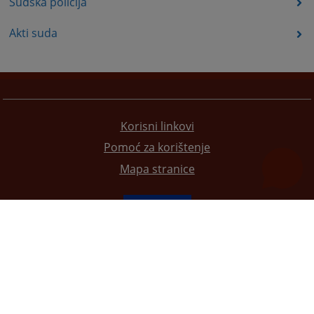
Sudska policija
Akti suda
Korisni linkovi
Pomoć za korištenje
Mapa stranice
Redizajn web stranice je finansirala Evropska unija. Za njen sadržaj isključivo je odgovorno
Visoko sudsko i tužilačko vijeće BiH i ona ne odražava nužno stavove Evropske unije.