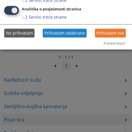
↓
2
Servisi treće strane
Analitika o posjećenosti stranica
↓
2
Servisi treće strane
Ne prihvatam
Prihvatam odabrane
Prihvatam sve
Pokreće Klaro!
1 - 1 / 1
1
Nadležnost suda
Sudska odjeljenja
Zemljišno-knjižna kancelarija
Pisarnica