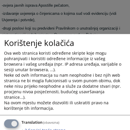
-ovjera javnih isprava Apostille pečatom,
-izdavanje uvjerenja o činjenicama o kojima sud vodi evidenciju (vidi
Uvjerenja i potvrde),
-drugi poslovi koji su predviđeni Pravilnikom o unutrašnjoj organizaciji i
sistematizaciji radnih mjesta u Osnovnom sudu u Doboju.
Korištenje kolačića
Ove poslove obavljaju zaposleni na radnim mjestima referenta za
upravljanje predmetima, referenta za unos dokumenata i referenta za
Ova web stranica koristi određene skripte koje mogu
prijem i otpremu pošte.
pohranjivati i koristiti određene informacije iz vašeg
browsera i vašeg uređaja (npr. IP adresa uređaja, varijable o
Sudska pisarnica smještena je u prizemlju zgrade suda u kancelariji
sesiji unutar browsera, ...).
broj 3, a kontakt telefoni su 053/242-080 i 053/242-781, lokal 116.
Neke od ovih informacija su nam neophodne i bez njih web
stranica ne bi mogla fukcionisati u svom punom obimu, dok
2782
PREGLEDA
neke nisu prijeko neophodne a služe za dodatne stvari (npr.
procjenu nivoa posjećenosti, budućeg usavršavanja
stranice...).
Na ovom mjestu možete dozvoliti ili uskratiti pravo na
korištenje tih informacija.
Translation
(obavezna)