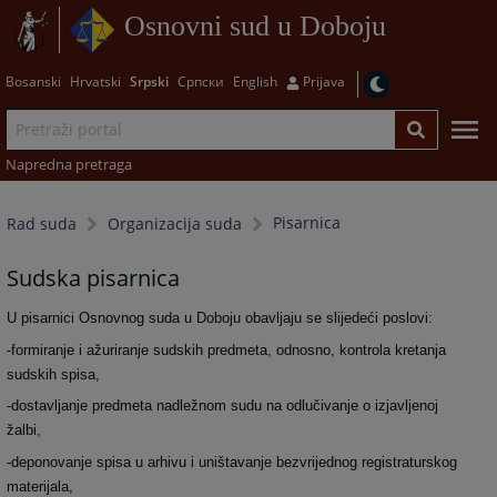
Osnovni sud u Doboju
Bosanski
Hrvatski
Srpski
Српски
English
Prijava
Napredna pretraga
Pisarnica
Rad suda
Organizacija suda
Sudska pisarnica
U pisarnici Osnovnog suda u Doboju obavljaju se slijedeći poslovi:
-formiranje i ažuriranje sudskih predmeta, odnosno, kontrola kretanja
sudskih spisa,
-dostavljanje predmeta nadležnom sudu na odlučivanje o izjavljenoj
žalbi,
-deponovanje spisa u arhivu i uništavanje bezvrijednog registraturskog
materijala,