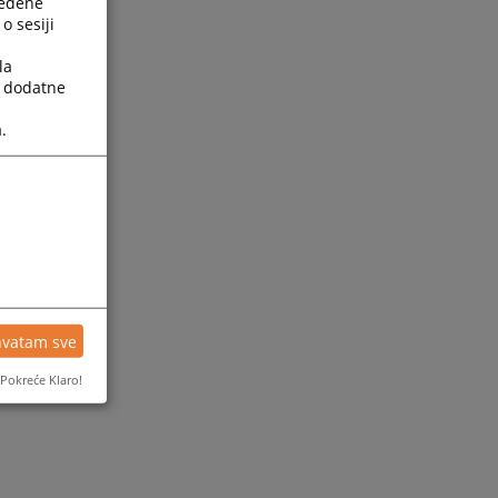
ređene
o sesiji
la
a dodatne
.
hvatam sve
Pokreće Klaro!