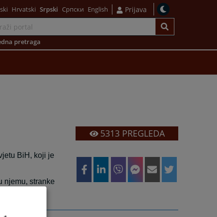
ski
Hrvatski
Srpski
Српски
English
Prijava
dna pretraga
5313
PREGLEDA
etu BiH, koji je
u njemu, stranke