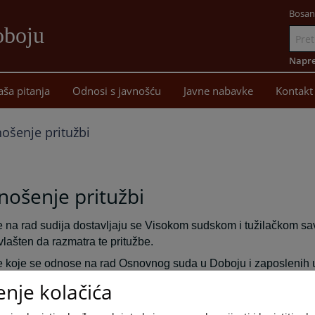
Bosan
oboju
Idi
na
Napre
sadržaj
aša pitanja
Odnosi s javnošću
Javne nabavke
Kontakt
ošenje pritužbi
ošenje pritužbi
e na rad sudija dostavljaju se Visokom sudskom i tužilačkom savj
vlašten da razmatra te pritužbe.
e koje se odnose na rad Osnovnog suda u Doboju i zaposlenih 
čno dostaviti u sanduče koje se nalazi u prizemlju zgrade suda.
enje kolačića