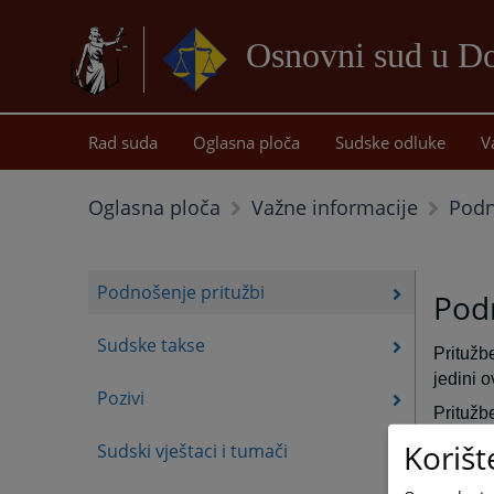
Osnovni sud u D
Rad suda
Oglasna ploča
Sudske odluke
V
Podn
Oglasna ploča
Važne informacije
Podnošenje pritužbi
Podn
Sudske takse
Pritužb
jedini o
Pozivi
Pritužb
mogu li
Korišt
Sudski vještaci i tumači