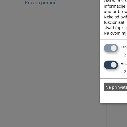
Ova web stra
Pravna pomoć
informacije 
unutar brows
Neke od ovi
fukcionisat
stvari (npr.
Na ovom mjes
Tra
↓
2
Ana
↓
2
Ne prihva