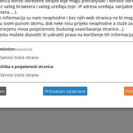
nica koristi određene skripte koje mogu pohranjivati i koristiti od
iz vašeg browsera i vašeg uređaja (npr. IP adresa uređaja, varijable 
era, ...).
h informacija su nam neophodne i bez njih web stranica ne bi mog
i u svom punom obimu, dok neke nisu prijeko neophodne a služe z
 procjenu nivoa posjećenosti, budućeg usavršavanja stranice...).
tu možete dozvoliti ili uskratiti pravo na korištenje tih informacija
nslation
(obavezna)
Servisi treće strane
litika o posjećenosti stranica
Servisi treće strane
tam
Prihvatam odabrane
Pri