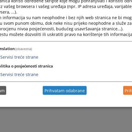
nica koristi određene skripte koje mogu pohranjivati i koristiti od
2026.
JAVNI KONKURS
iz vašeg browsera i vašeg uređaja (npr. IP adresa uređaja, varijable 
era, ...).
za
h informacija su nam neophodne i bez njih web stranica ne bi mog
i u svom punom obimu, dok neke nisu prijeko neophodne a služe z
 procjenu nivoa posjećenosti, budućeg usavršavanja stranice...).
2026.
tu možete dozvoliti ili uskratiti pravo na korištenje tih informacija
Konkurs za pripravnika - volontera
nslation
(obavezna)
2025.
JAVNI KONKURS
Servisi treće strane
litika o posjećenosti stranica
Servisi treće strane
2025.
JAVNI KONKURS
tam
Prihvatam odabrane
Pri