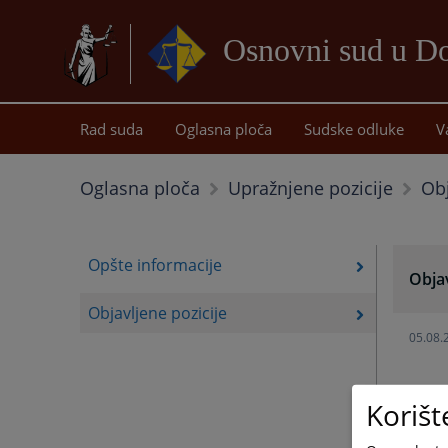
Osnovni sud u D
Rad suda
Oglasna ploča
Sudske odluke
V
Obj
Oglasna ploča
Upražnjene pozicije
Opšte informacije
Objav
Objavljene pozicije
05.08.
Korišt
08.07.