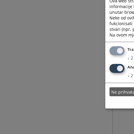
Ova web stra
20.05.
informacije 
unutar brows
Neke od ovi
fukcionisat
stvari (npr.
18.02.
Na ovom mjes
Tra
03.12.
↓
2
Ana
↓
2
11.11.
Ne prihva