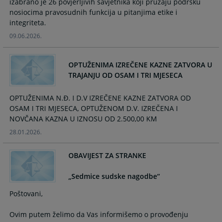
izabrano je 26 povjerljivih savjetnika koji pružaju podršku
and
and
nosiocima pravosudnih funkcija u pitanjima etike i
select
select
integriteta.
a
a
09.06.2026.
date.
date.
Press
Press
the
the
OPTUŽENIMA IZREČENE KAZNE ZATVORA U
question
question
TRAJANJU OD OSAM I TRI MJESECA
mark
mark
key
key
OPTUŽENIMA N.Đ. I D.V IZREČENE KAZNE ZATVORA OD
to
to
OSAM I TRI MJESECA, OPTUŽENOM D.V. IZREČENA I
get
get
NOVČANA KAZNA U IZNOSU OD 2.500,00 KM
the
the
28.01.2026.
keyboard
keyboard
shortcuts
shortcuts
OBAVIJEST ZA STRANKE
for
for
changing
changing
dates.
dates.
Poštovani,
Ovim putem želimo da Vas informišemo o provođenju