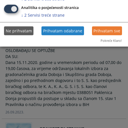
Analitika o posjećenosti stranica
19.12.2023.
↓
2
Servisi treće strane
Oslobađajuća presuda u predmetu za
Ne prihvatam
Prihvatam odabrane
Prihvatam sve
krivično djelo izborna prevara iz člana
222. Krivičnog zakonika Republike Srpske.
Pokreće Klaro!
OSLOBAĐAJU SE OPTUŽBE
DA SU:
Dana 15.11.2020. godine u vremenskom periodu od 07,00 do
19,00 časova, za vrijeme održavanja lokalnih izbora za
gradonačelnika grada Doboja i Skupštinu grada Doboja,
zajedno i po prethodnom dogovoru i to S. S. kao predsjednik
biračkog odbora, te K. A., K. A., G. S. i S. S. kao članovi
biračkog odbora na biračkom mjestu 038B051 Paklenica
Donja propustili da postupe u skladu sa članom 15. stav 1
Pravilnika o načinu provođenja izbora u BiH
26.09.2023.