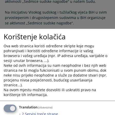
aktivnosti „Sedmice sudske nagodbe“ u našem Sudu.
Na inicijativu Visokog sudskog i tužilačkog vijeća BiH u svim
prvostepenim i drugostepenim sudovima u BiH organizuje
se aktivnost „Sedmice sudske nagodbe“.
Korištenje kolačića
Period implementacije aktivnosti je od 11. do 22. novembra
Ova web stranica koristi određene skripte koje mogu
pohranjivati i koristiti određene informacije iz vašeg
01.11.2024.
browsera i vašeg uređaja (npr. IP adresa uređaja, varijable o
sesiji unutar browsera, ...).
Kazna zatvora zbog krivičnog djela nasilje
Neke od ovih informacija su nam neophodne i bez njih web
u porodici ili porodičnoj zajednici iz člana
stranica ne bi mogla fukcionisati u svom punom obimu, dok
190 stav 2 u vezi sa stavom 1 KZ RS
neke nisu prijeko neophodne a služe za dodatne stvari (npr.
procjenu nivoa posjećenosti, budućeg usavršavanja
Okružni sud u Doboju potvrdio je presudu Osnovnog suda u
stranice...).
Doboju kojom je optuženom S. Đ. izrekao kaznu zatvora u
Na ovom mjestu možete dozvoliti ili uskratiti pravo na
trajanju od 10 (deset) mjeseci zbog učinjenog krivičnog djela
korištenje tih informacija.
nasilje u porodici ili porodičnoj zajednici iz člana 190 stav 2
u vezi sa stavom 1 Krivičnog zakonika Republike Srpske.
Translation
(obavezna)
↓
2
Servisi treće strane