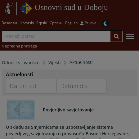
Osnovni sud u Doboju
Bosanski
Hrvatski
Srpski
Српски
English
Prijava
Napredna pretraga
Aktuelnosti
Odnosi s javnošću
Vijesti
Aktuelnosti
Navigate
Navigate
forward
forward
Povjerljivo savjetovanje
to
to
interact
interact
with
with
U skladu sa Smjernicama za uspostavljanje sistema
the
the
povjerljivog savjetovanja u pravosuđu Bosne i Hercegovine,
calendar
calendar