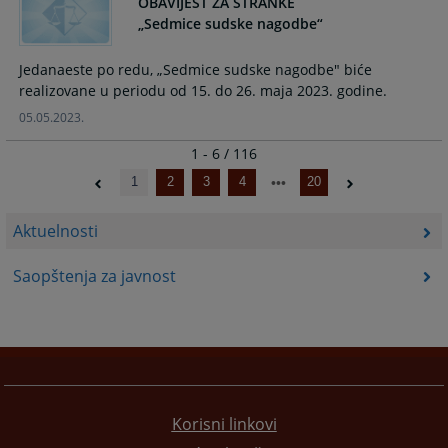
OBAVIJEST ZA STRANKE
„Sedmice sudske nagodbe“
Jedanaeste po redu, „Sedmice sudske nagodbe" biće
realizovane u periodu od 15. do 26. maja 2023. godine.
05.05.2023.
1 - 6 / 116
1
2
3
4
20
Aktuelnosti
Saopštenja za javnost
Korisni linkovi