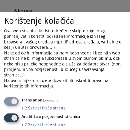
Arhivirana
Korištenje kolačića
Ne
Ova web stranica koristi određene skripte koje mogu
Datum od
pohranjivati i koristiti određene informacije iz vašeg
browsera i vašeg uređaja (npr. IP adresa uređaja, varijable o
sesiji unutar browsera, ...).
Navigate
Neke od ovih informacija su nam neophodne i bez njih web
forward
stranica ne bi mogla fukcionisati u svom punom obimu, dok
Datum do
to
neke nisu prijeko neophodne a služe za dodatne stvari (npr.
interact
procjenu nivoa posjećenosti, budućeg usavršavanja
with
stranice...).
Navigate
the
Na ovom mjestu možete dozvoliti ili uskratiti pravo na
forward
Sortiraj po
calendar
korištenje tih informacija.
to
and
interact
Odaberi...
select
with
Translation
(obavezna)
a
the
date.
↓
2
Servisi treće strane
Napredne stavke
calendar
Press
and
Analitika o posjećenosti stranica
the
select
Pretraži
question
↓
2
Servisi treće strane
a
mark