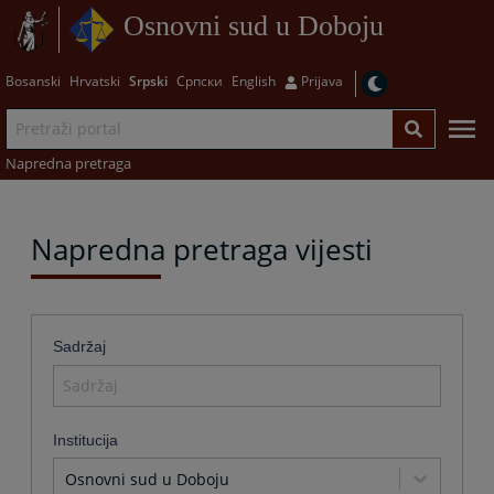
Osnovni sud u Doboju
Bosanski
Hrvatski
Srpski
Српски
English
Prijava
Napredna pretraga
Napredna pretraga vijesti
Sadržaj
Institucija
Osnovni sud u Doboju