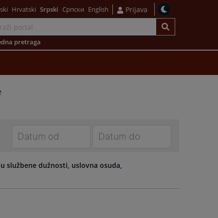
ski
Hrvatski
Srpski
Српски
English
Prijava
dna pretraga
e
Navigate
Navigate
forward
forward
nju službene dužnosti, uslovna osuda,
to
to
interact
interact
with
with
the
the
calendar
calendar