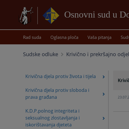
Osnovni sud u D
Rad suda
Oglasna ploča
Vaša pitanja
Sud
Sudske odluke
Krivično i prekršajno odje
Krivična djela protiv života i tijela
Krivi
Krivična djela protiv sloboda i
prava građana
23.07.
K.D.P.polnog integriteta i
seksualnog zlostavljanja i
iskorištavanja djeteta