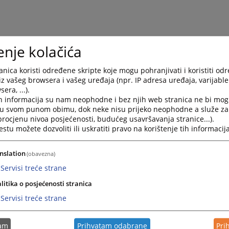
enje kolačića
nica koristi određene skripte koje mogu pohranjivati i koristiti od
iz vašeg browsera i vašeg uređaja (npr. IP adresa uređaja, varijable 
era, ...).
h informacija su nam neophodne i bez njih web stranica ne bi mog
i u svom punom obimu, dok neke nisu prijeko neophodne a služe z
 procjenu nivoa posjećenosti, budućeg usavršavanja stranice...).
tu možete dozvoliti ili uskratiti pravo na korištenje tih informacija
nslation
(obavezna)
Servisi treće strane
litika o posjećenosti stranica
Servisi treće strane
tam
Prihvatam odabrane
Pri