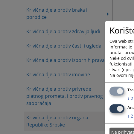
Krivična djela protiv braka i
porodice
Korišt
Krivična djela protiv zdravlja ljudi
Ova web stra
Krivična djela protiv časti i ugleda
informacije 
unutar brows
Neke od ovi
Krivična djela protiv izbornih prava
fukcionisat
stvari (npr.
Krivična djela protiv imovine
Na ovom mjes
Krivična djela protiv privrede i
Tra
platnog prometa, i protiv pravnog
↓
2
saobraćaja
Ana
↓
2
Krivična djela protiv organa
Republike Srpske
Ne prihva