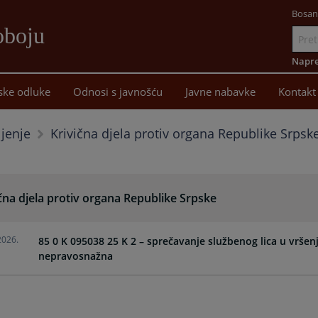
Bosan
oboju
Idi
na
Napre
sadržaj
ske odluke
Odnosi s javnošću
Javne nabavke
Kontakt
Krivična djela protiv organa Republike Srpsk
ljenje
čna djela protiv organa Republike Srpske
2026.
85 0 K 095038 25 K 2 – sprečavanje službenog lica u vrše
nepravosnažna