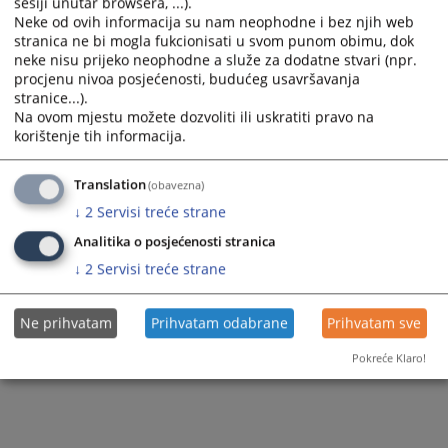
Pisarnica
Prijem pošte
sesiji unutar browsera, ...).
Neke od ovih informacija su nam neophodne i bez njih web
Sudije suda
Sudska policija
Razgledanje spisa
stranica ne bi mogla fukcionisati u svom punom obimu, dok
neke nisu prijeko neophodne a služe za dodatne stvari (npr.
Dodatne sudije
Akti suda
procjenu nivoa posjećenosti, budućeg usavršavanja
Žalbe na sudske odluke
stranice...).
Stručni saradnici
Optimalni i predvidivi rokovi
Na ovom mjestu možete dozvoliti ili uskratiti pravo na
Medijacija
korištenje tih informacija.
Službenici i namještenici
Translation
(obavezna)
↓
2
Servisi treće strane
Analitika o posjećenosti stranica
↓
2
Servisi treće strane
Ne prihvatam
Prihvatam odabrane
Prihvatam sve
Pokreće Klaro!