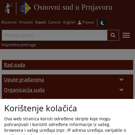
Osnovni sud u Prnjavoru
Bosanski
Hrvatski
Srpski
Српски
English
Prijava
Napredna pretraga
Rad suda
Upute građanima
Radno vrijeme
Organizacija suda
Nadležnost suda
Statistika suda
Uvjerenja i potvrde
Korištenje kolačića
Izvještaji o radu suda
Istorijat
Sudska odjeljenja
Ovjere i prepisi
Ova web stranica koristi određene skripte koje mogu
Osnivanje suda
Zaposleni u sudu
Protok predmeta
Zemljišno-knjižna kancelarija
Zemljišne knjige
pohranjivati i koristiti određene informacije iz vašeg
browsera i vašeg uređaja (npr. IP adresa uređaja, varijable o
Predsjednik suda