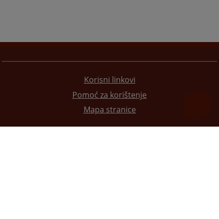
Korisni linkovi
Pomoć za korištenje
Mapa stranice
Redizajn web stranice je finansirala Evropska unija. Za njen sadržaj isključivo je odgovorno
Visoko sudsko i tužilačko vijeće BiH i ona ne odražava nužno stavove Evropske unije.