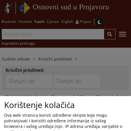
Osnovni sud u Prnjavoru
Bosanski
Hrvatski
Srpski
Српски
English
Prijava
Napredna pretraga
Sudske odluke
Krivični predmeti
Krivični predmeti
Navigate
Navigate
78 0 K 034348 21 K Nasilje u porodici ili porodičnoj zajednici
forward
forward
Korištenje kolačića
23.04.2024.
to
to
interact
interact
Ova web stranica koristi određene skripte koje mogu
with
with
pohranjivati i koristiti određene informacije iz vašeg
the
the
browsera i vašeg uređaja (npr. IP adresa uređaja, varijable o
calendar
calendar