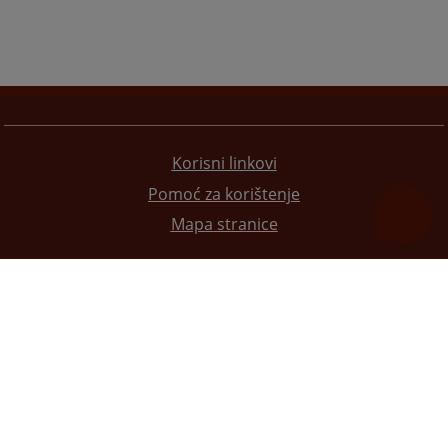
Korisni linkovi
Pomoć za korištenje
Mapa stranice
Redizajn web stranice je finansirala Evropska unija. Za njen sadržaj isključivo je odgovorno
Visoko sudsko i tužilačko vijeće BiH i ona ne odražava nužno stavove Evropske unije.