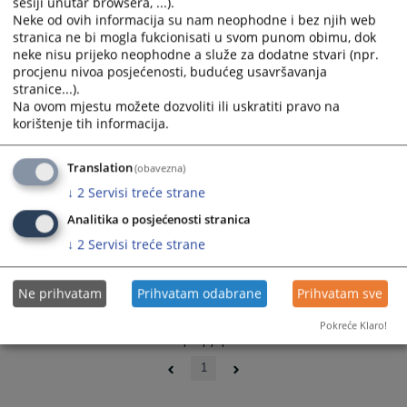
sesiji unutar browsera, ...).
and
and
Neke od ovih informacija su nam neophodne i bez njih web
select
select
stranica ne bi mogla fukcionisati u svom punom obimu, dok
a
a
neke nisu prijeko neophodne a služe za dodatne stvari (npr.
procjenu nivoa posjećenosti, budućeg usavršavanja
date.
date.
stranice...).
Press
Press
Na ovom mjestu možete dozvoliti ili uskratiti pravo na
the
the
korištenje tih informacija.
question
question
mark
mark
Translation
(obavezna)
key
key
↓
2
Servisi treće strane
to
to
get
get
Analitika o posjećenosti stranica
the
the
↓
2
Servisi treće strane
keyboard
keyboard
shortcuts
shortcuts
Ne prihvatam
Prihvatam odabrane
Prihvatam sve
for
for
changing
changing
Pokreće Klaro!
dates.
dates.
1 - 1 / 1
1