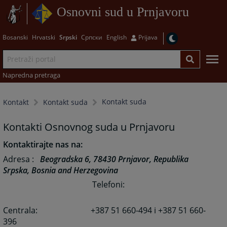
Osnovni sud u Prnjavoru
Bosanski
Hrvatski
Srpski
Српски
English
Prijava
Napredna pretraga
Kontakt suda
Kontakt
Kontakt suda
Kontakti Osnovnog suda u Prnjavoru
Kontaktirajte nas na:
Adresa
:
Beogradska 6, 78430 Prnjavor, Republika
Srpska, Bosnia and Herzegovina
Telefoni
:
Centrala:
+387 51 660-494 i +387 51 660-
396