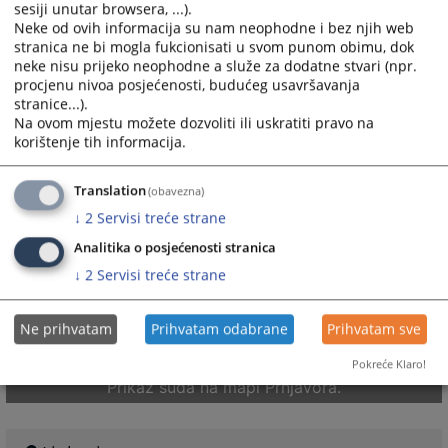
sesiji unutar browsera, ...).
Neke od ovih informacija su nam neophodne i bez njih web
stranica ne bi mogla fukcionisati u svom punom obimu, dok
neke nisu prijeko neophodne a služe za dodatne stvari (npr.
procjenu nivoa posjećenosti, budućeg usavršavanja
stranice...).
Na ovom mjestu možete dozvoliti ili uskratiti pravo na
korištenje tih informacija.
Translation
(obavezna)
↓
2
Servisi treće strane
Analitika o posjećenosti stranica
↓
2
Servisi treće strane
Ne prihvatam
Prihvatam odabrane
Prihvatam sve
Pokreće Klaro!
Prikaz suda na mapi Prnjavora.