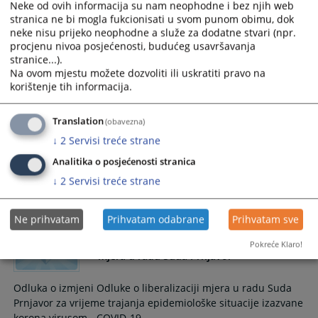
Neke od ovih informacija su nam neophodne i bez njih web
SANIRANA ZGRADA SUDA PRNJAVOR
stranica ne bi mogla fukcionisati u svom punom obimu, dok
NAKON POŽARA
neke nisu prijeko neophodne a služe za dodatne stvari (npr.
procjenu nivoa posjećenosti, budućeg usavršavanja
U rekordnom roku sanirana zgrada Osnovnog suda u
stranice...).
Prnjavoru nakon požara.
Na ovom mjestu možete dozvoliti ili uskratiti pravo na
korištenje tih informacija.
Odluka o postupanju povodom
Translation
(obavezna)
epidemiološke situacije
↓
2
Servisi treće strane
Analitika o posjećenosti stranica
Odluka o postupanju u Osnovnom sudu u Prnjavoru
povodom epidemiološke situacije Corona COVID-19
↓
2
Servisi treće strane
01.12.2020.
Ne prihvatam
Prihvatam odabrane
Prihvatam sve
Odluka o izmjeni Odluke o liberalizaciji
Pokreće Klaro!
mjera u radu Suda Prnjavor
Odluka o izmjeni Odluke o liberalizaciji mjera u radu Suda
Prnjavor za vrijeme trajanja epidemiološke situacije izazvane
korona virusom - COVID-19