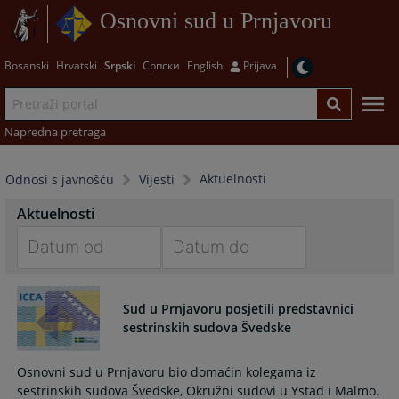
Osnovni sud u Prnjavoru
Bosanski
Hrvatski
Srpski
Српски
English
Prijava
Napredna pretraga
Aktuelnosti
Odnosi s javnošću
Vijesti
Aktuelnosti
Navigate
Navigate
forward
forward
Sud u Prnjavoru posjetili predstavnici
to
to
sestrinskih sudova Švedske
interact
interact
with
with
Osnovni sud u Prnjavoru bio domaćin kolegama iz
the
the
sestrinskih sudova Švedske, Okružni sudovi u Ystad i Malmö.
calendar
calendar