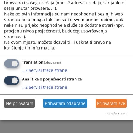
browsera i vašeg uređaja (npr. IP adresa uređaja, varijable o
and
and
sesiji unutar browsera, ...).
select
select
Neke od ovih informacija su nam neophodne i bez njih web
a
a
stranica ne bi mogla fukcionisati u svom punom obimu, dok
date.
date.
neke nisu prijeko neophodne a služe za dodatne stvari (npr.
Press
Press
procjenu nivoa posjećenosti, budućeg usavršavanja
stranice...).
the
the
Na ovom mjestu možete dozvoliti ili uskratiti pravo na
question
question
Trenutno nema vijesti
korištenje tih informacija.
mark
mark
key
key
Translation
(obavezna)
to
to
get
get
↓
2
Servisi treće strane
the
the
Analitika o posjećenosti stranica
keyboard
keyboard
↓
2
Servisi treće strane
shortcuts
shortcuts
for
for
changing
changing
Ne prihvatam
Prihvatam odabrane
Prihvatam sve
dates.
dates.
Pokreće Klaro!