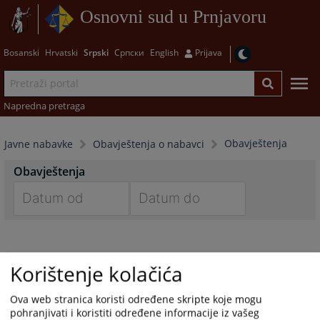
Osnovni sud u Prnjavoru
Bosanski
Hrvatski
Srpski
Српски
English
Prijava
Napredna pretraga
Obavještenja
Javne nabavke
Obavještenja o nabavci
Obavještenja
Navigate
Navigate
forward
forward
to
to
Korištenje kolačića
interact
interact
with
with
Ova web stranica koristi određene skripte koje mogu
the
the
pohranjivati i koristiti određene informacije iz vašeg
calendar
calendar