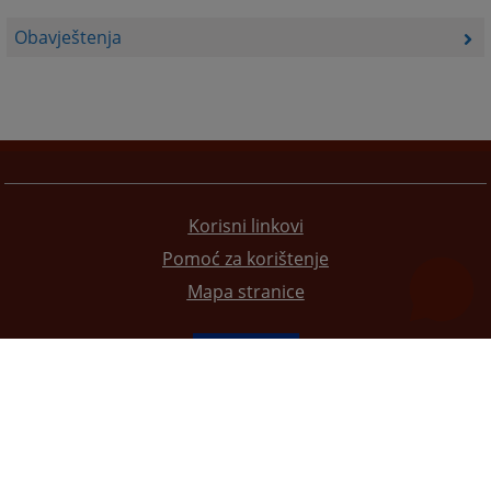
Obavještenja
Korisni linkovi
Pomoć za korištenje
Mapa stranice
Redizajn web stranice je finansirala Evropska unija. Za njen sadržaj isključivo je odgovorno
Visoko sudsko i tužilačko vijeće BiH i ona ne odražava nužno stavove Evropske unije.