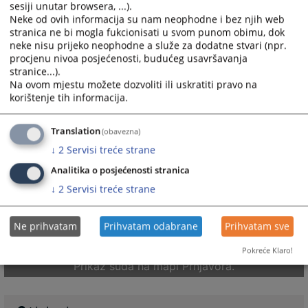
sesiji unutar browsera, ...).
Neke od ovih informacija su nam neophodne i bez njih web
stranica ne bi mogla fukcionisati u svom punom obimu, dok
neke nisu prijeko neophodne a služe za dodatne stvari (npr.
procjenu nivoa posjećenosti, budućeg usavršavanja
stranice...).
Na ovom mjestu možete dozvoliti ili uskratiti pravo na
korištenje tih informacija.
Translation
(obavezna)
↓
2
Servisi treće strane
Analitika o posjećenosti stranica
↓
2
Servisi treće strane
Ne prihvatam
Prihvatam odabrane
Prihvatam sve
Pokreće Klaro!
Prikaz suda na mapi Prnjavora.