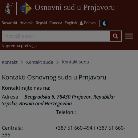
Osnovni sud u Prnjavoru
Bosanski
Hrvatski
Srpski
Српски
English
Prijava
Napredna pretraga
Kontakt suda
Kontakt
Kontakt suda
Kontakti Osnovnog suda u Prnjavoru
Kontaktirajte nas na:
Adresa
:
Beogradska 6, 78430 Prnjavor, Republika
Srpska, Bosnia and Herzegovina
Telefoni
:
Centrala:
+387 51 660-494 i +387 51 660-
396