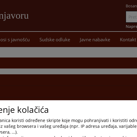
Bosan
njavoru
Idi
na
Napre
sadržaj
osi s javnošću
Sudske odluke
Javne nabavke
Kontakt
enje kolačića
nica koristi određene skripte koje mogu pohranjivati i koristiti od
iz vašeg browsera i vašeg uređaja (npr. IP adresa uređaja, varijable 
era, ...).