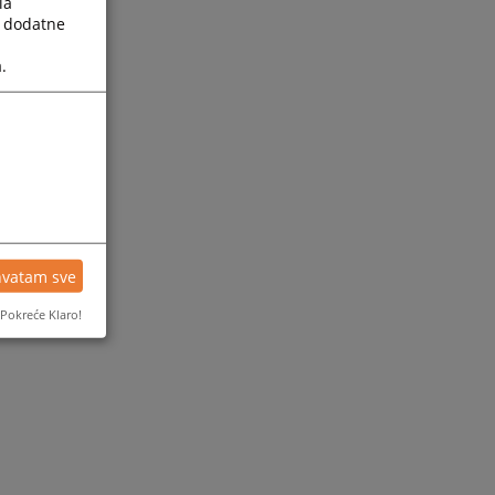
la
a dodatne
.
hvatam sve
Pokreće Klaro!