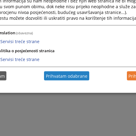
h informacija su nam neophodne i bez njih web stranica ne bi mog
i u svom punom obimu, dok neke nisu prijeko neophodne a služe z
 procjenu nivoa posjećenosti, budućeg usavršavanja stranice...).
tu možete dozvoliti ili uskratiti pravo na korištenje tih informacija
nslation
(obavezna)
Servisi treće strane
litika o posjećenosti stranica
Servisi treće strane
tam
Prihvatam odabrane
Pri