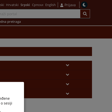
ski
Hrvatski
Srpski
Српски
English
Prijava
dna pretraga
ređene
o sesiji