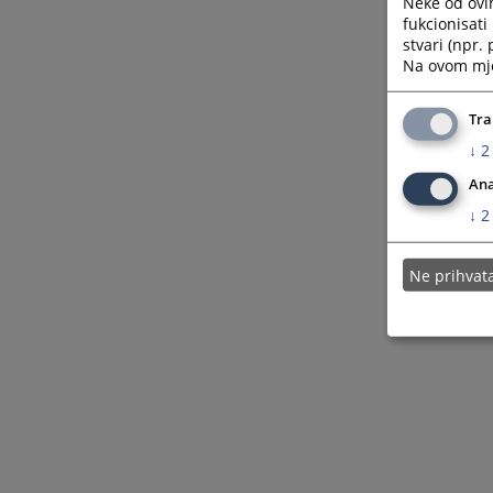
Neke od ovi
fukcionisat
stvari (npr.
Na ovom mjes
Tra
↓
2
Ana
↓
2
Ne prihva